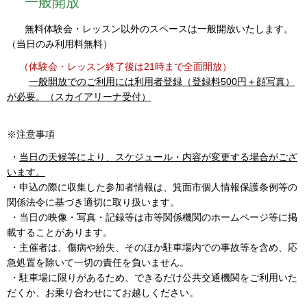
一般開放
無料体験会・レッスン以外のスペースは一般開放いたします。
（当日のみ利用料無料）
（体験会・レッスン終了後は21時まで全面開放）
一般開放でのご利用には利用者登録（登録料500円＋顔写真）
が必要。（スカイアリーナ受付）
※注意事項
・
当日の天候等により、スケジュール・内容が変更する場合がござ
います。
・申込の際に収集した参加者情報は、箕面市個人情報保護条例等の
関係法令に基づき適切に取り扱います。
・当日の映像・写真・記録等は市等関係機関のホームページ等に掲
載することがあります。
・主催者は、傷病や紛失、そのほか駐車場内での事故等を含め、応
急処置を除いて一切の責任を負いません。
・駐車場に限りがあるため、できるだけ公共交通機関をご利用いた
だくか、お乗り合わせにてお越しください。