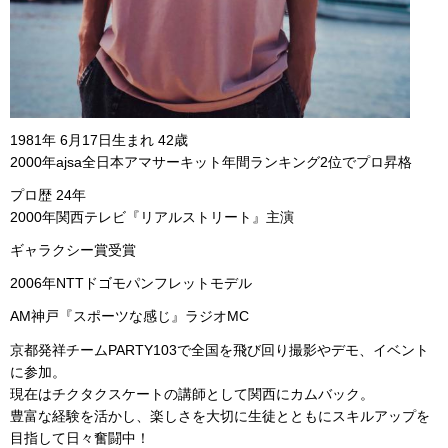
1981年 6月17日生まれ 42歳
2000年ajsa全日本アマサーキット年間ランキング2位でプロ昇格
プロ歴 24年
2000年関西テレビ『リアルストリート』主演
ギャラクシー賞受賞
2006年NTTドゴモパンフレットモデル
AM神戸『スポーツな感じ』ラジオMC
京都発祥チームPARTY103で全国を飛び回り撮影やデモ、イベント
に参加。
現在はチクタクスケートの講師として関西にカムバック。
豊富な経験を活かし、楽しさを大切に生徒とともにスキルアップを
目指して日々奮闘中！