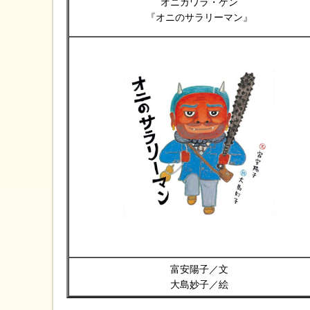
オニガワラ・ケン
『オニのサラリーマン』
富安陽子／文
大島妙子／絵