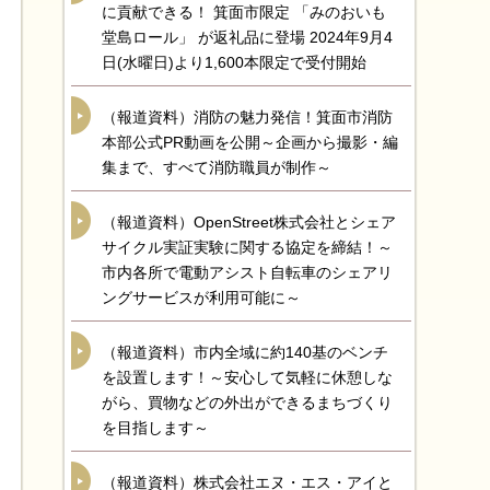
に貢献できる！ 箕面市限定 「みのおいも
堂島ロール」 が返礼品に登場 2024年9月4
日(水曜日)より1,600本限定で受付開始
（報道資料）消防の魅力発信！箕面市消防
本部公式PR動画を公開～企画から撮影・編
集まで、すべて消防職員が制作～
（報道資料）OpenStreet株式会社とシェア
サイクル実証実験に関する協定を締結！～
市内各所で電動アシスト自転車のシェアリ
ングサービスが利用可能に～
（報道資料）市内全域に約140基のベンチ
を設置します！～安心して気軽に休憩しな
がら、買物などの外出ができるまちづくり
を目指します～
（報道資料）株式会社エヌ・エス・アイと