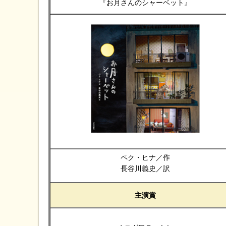
『お月さんのシャーベット』
ペク・ヒナ／作
長谷川義史／訳
主演賞