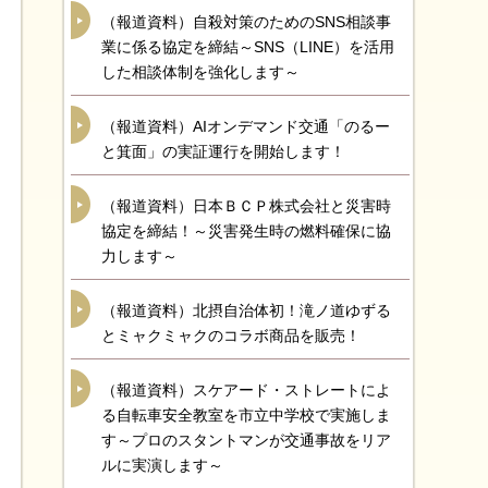
（報道資料）自殺対策のためのSNS相談事
業に係る協定を締結～SNS（LINE）を活用
した相談体制を強化します～
（報道資料）AIオンデマンド交通「のるー
と箕面」の実証運行を開始します！
（報道資料）日本ＢＣＰ株式会社と災害時
協定を締結！～災害発生時の燃料確保に協
力します～
（報道資料）北摂自治体初！滝ノ道ゆずる
とミャクミャクのコラボ商品を販売！
（報道資料）スケアード・ストレートによ
る自転車安全教室を市立中学校で実施しま
す～プロのスタントマンが交通事故をリア
ルに実演します～