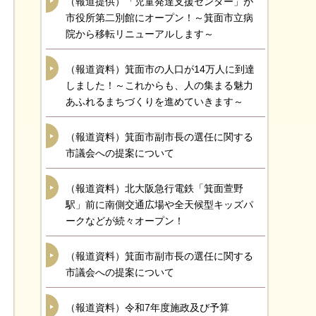
（報道提供）「児童発達支援センター」が
市役所第二別館にオープン！～箕面市立病
院から移転リニューアルします～
（報道資料）箕面市の人口が14万人に到達
しました！～これからも、人の集まる魅力
あふれるまちづくりを進めていきます～
（報道資料）箕面市副市長の選任に関する
市議会への提案について
（報道資料）北大阪急行電鉄「箕面萱野
駅」前に南側交通広場や全天候型キッズパ
ークなどが続々オープン！
（報道資料）箕面市副市長の選任に関する
市議会への提案について
（報道資料）令和7年度施政及び予算