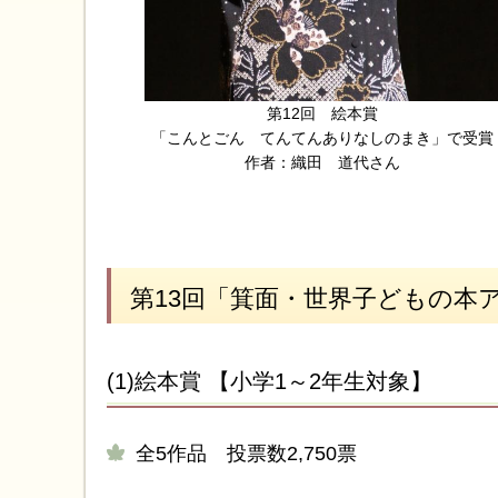
第12回 絵本賞
「こんとごん てんてんありなしのまき」で受賞
作者：織田 道代さん
第13回「箕面・世界子どもの本
(1)絵本賞 【小学1～2年生対象】
全5作品 投票数2,750票