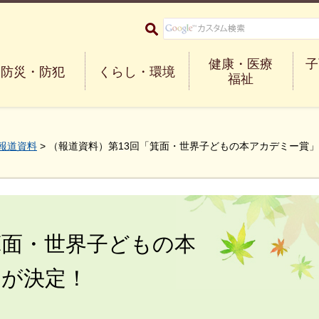
大阪府箕面市 Minoh City
健康・医療
子
防災・防犯
くらし・環境
福祉
報道資料
> （報道資料）第13回「箕面・世界子どもの本アカデミー賞
箕面・世界子どもの本
品が決定！