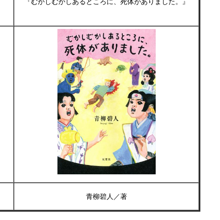
『むかしむかしあるところに、死体がありました。』
青柳碧人／著