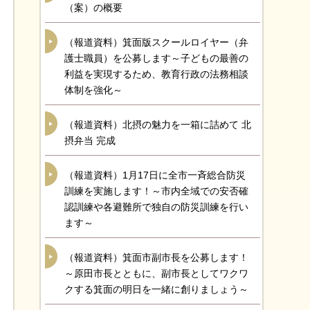
（案）の概要
（報道資料）箕面版スクールロイヤー（弁
護士職員）を公募します～子どもの最善の
利益を実現するため、教育行政の法務相談
体制を強化～
（報道資料）北摂の魅力を一箱に詰めて 北
摂弁当 完成
（報道資料）1月17日に全市一斉総合防災
訓練を実施します！～市内全域での安否確
認訓練や各避難所で独自の防災訓練を行い
ます～
（報道資料）箕面市副市長を公募します！
～原田市長とともに、副市長としてワクワ
クする箕面の明日を一緒に創りましょう～