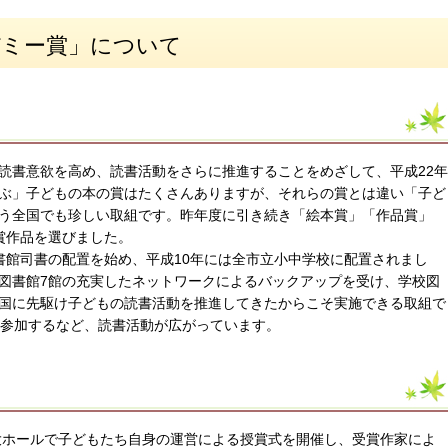
デミー賞」について
書意欲を高め、読書活動をさらに推進することをめざして、平成22年
ぶ」子どもの本の賞はたくさんありますが、それらの賞とは違い「子ど
う全国でも珍しい取組です。昨年度に引き続き「絵本賞」「作品賞」
賞作品を選びました。
館司書の配置を始め、平成10年には全市立小中学校に配置されまし
図書館7館の充実したネットワークによるバックアップを受け、学校図
国に先駆け子どもの読書活動を推進してきたからこそ実施できる取組で
に参加するなど、読書活動が広がっています。
大ホールで子どもたち自身の運営による授賞式を開催し、受賞作家によ