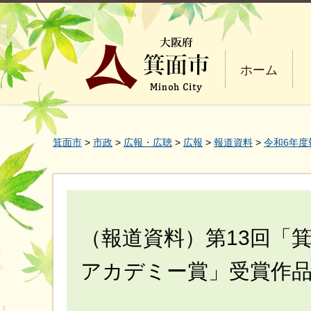
ホーム
箕面市
>
市政
>
広報・広聴
>
広報
>
報道資料
>
令和6年度
（報道資料）第13回「
アカデミー賞」受賞作