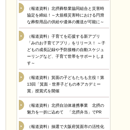
（報道資料）北摂葬祭業協同組合と災害時
協定を締結！～大規模災害時における円滑
な葬祭用品の供給や遺体の搬送が可能に～
（報道資料）子育てを応援する新アプリ
「みのお子育てアプリ」をリリース！ ～子
どもの成長記録や予防接種の自動スケジュ
ーリングなど、子育て世帯をサポートしま
す～
（報道資料）箕面の子どもたちも主役！第
13回「箕面・世界子どもの本アカデミー
賞」授賞式を開催
（報道資料）北摂自治体連携事業 北摂の
魅力を一折に込めて 「北摂弁当」でPR
（報道資料）抽選で大阪府箕面市の活性化