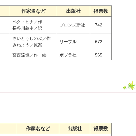
作家名など
出版社
得票数
ペク・ヒナ／作
ブロンズ新社
742
長谷川義史／訳
さいとうしのぶ／作
リーブル
672
みねよう／原案
宮西達也／作・絵
ポプラ社
565
作家名など
出版社
得票数