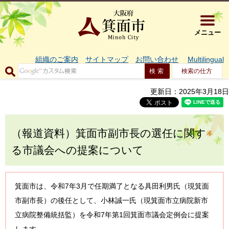
大阪府箕面市 
メニュー
組織のご案内
サイトマップ
お問い合わせ
Multilingual
検索の仕方
更新日：2025年3月18日
（報道資料）箕面市副市長の選任に関す
る市議会への提案について
箕面市は、令和7年3月で任期満了となる具田利男氏（現箕面
市副市長）の後任として、小林誠一氏（現箕面市立病院新市
立病院整備統括監）を令和7年第1回箕面市議会定例会に提案