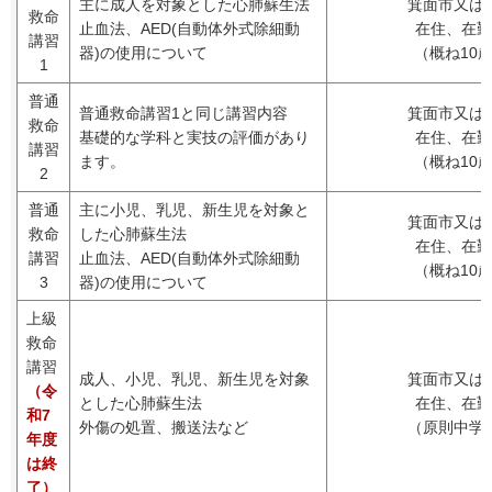
主に成人を対象とした心肺蘇生法
箕面市又は
救命
止血法、AED(自動体外式除細動
在住、在勤
講習
器)の使用について
（概ね10
1
普通
普通救命講習1と同じ講習内容
箕面市又は
救命
基礎的な学科と実技の評価があり
在住、在勤
講習
ます。
（概ね10
2
普通
主に小児、乳児、新生児を対象と
箕面市又は
救命
した心肺蘇生法
在住、在勤
講習
止血法、AED(自動体外式除細動
（概ね10
3
器)の使用について
上級
救命
講習
成人、小児、乳児、新生児を対象
箕面市又は
（令
とした心肺蘇生法
在住、在勤
和7
外傷の処置、搬送法など
（原則中学
年度
は終
了）