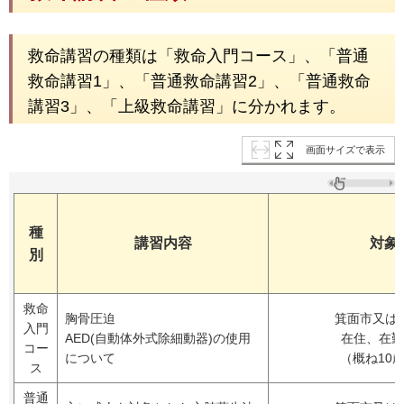
救命講習の種類は「救命入門コース」、「普通
救命講習1」、「普通救命講習2」、「普通救命
講習3」、「上級救命講習」に分かれます。
画面サイズで表示
種
講習内容
対象
別
救命
胸骨圧迫
箕面市又は
入門
AED(自動体外式除細動器)の使用
在住、在勤
コー
について
（概ね10
ス
普通