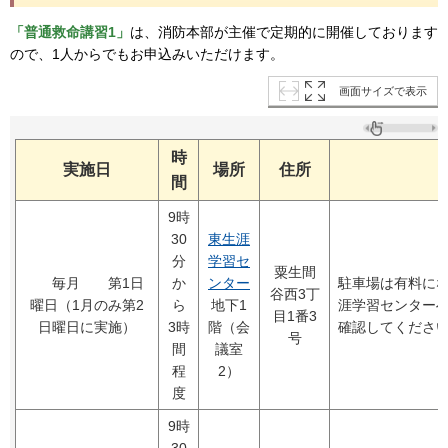
「普通救命講習1」
は、消防本部が主催で定期的に開催しております
ので、1人からでもお申込みいただけます。
画面サイズで表示
時
実施日
場所
住所
間
9時
30
東生涯
分
学習セ
粟生間
毎月 第1日
か
ンター
駐車場は有料に
谷西3丁
曜日（1月のみ第2
ら
地下1
涯学習センター
目1番3
日曜日に実施）
3時
階（会
確認してくださ
号
間
議室
程
2）
度
9時