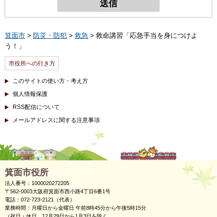
箕面市
>
防災・防犯
>
救急
> 救命講習「応急手当を身につけよ
う！」
市役所への行き方
このサイトの使い方・考え方
個人情報保護
RSS配信について
メールアドレスに関する注意事項
箕面市役所
法人番号：1000020272205
〒562-0003大阪府箕面市西小路4丁目6番1号
電話：072-723-2121（代表）
業務時間：月曜日から金曜日 午前8時45分から午後5時15分
（祝日・休日、12月29日から1月3日を除く。