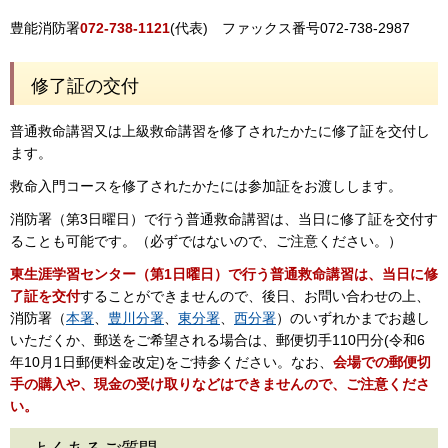
豊能消防署
072-738-1121
(代表) ファックス番号072-738-2987
修了証の交付
普通救命講習又は上級救命講習を修了されたかたに修了証を交付し
ます。
救命入門コースを修了されたかたには参加証をお渡しします。
消防署（第3日曜日）で行う普通救命講習は、当日に修了証を交付す
ることも可能です。（必ずではないので、ご注意ください。）
東生涯学習センター（第1日曜日）で行う普通救命講習は、当日に修
了証を交付
することができませんので、後日、お問い合わせの上、
消防署（
本署
、
豊川分署
、
東分署
、
西分署
）のいずれかまでお越し
いただくか、郵送をご希望される場合は、郵便切手110円分(令和6
年10月1日郵便料金改定)をご持参ください。なお、
会場での郵便切
手の購入や、現金の受け取りなどはできませんので、ご注意くださ
い。