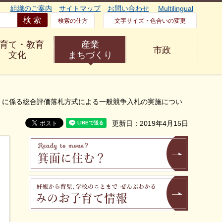
組織のご案内
サイトマップ
お問い合わせ
Multilingual
検索の仕方
文字サイズ・色合いの変更
育て・教育
産業
市政
文化
まちづくり
校）に係る総合評価落札方式による一般競争入札の実施につい
更新日：2019年4月15日