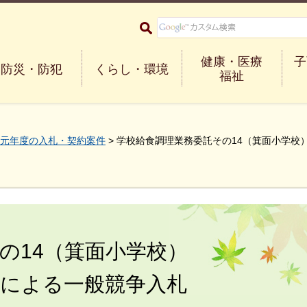
大阪府箕面市 Minoh City
健康・医療
子
防災・防犯
くらし・環境
福祉
元年度の入札・契約案件
> 学校給食調理業務委託その14（箕面小学
の14（箕面小学校）
式による一般競争入札