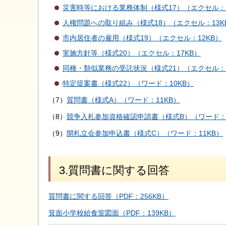
災害時等における業務体制（様式17）（エクセル：1
人権問題への取り組み（様式18）（エクセル：13K
市内居住者の雇用（様式19）（エクセル：12KB）
実施方針等（様式20）（エクセル：17KB）
同種・類似業務の受託状況（様式21）（エクセル：2
特定提案書（様式22）（ワード：10KB）
（7）
質問書（様式A）（ワード：11KB）
（8）
競争入札参加資格確認申請書（様式B）（ワード：1
（9）
開札立会参加申込書（様式C）（ワード：11KB）
3.質問書に関する回答
質問書に関する回答（PDF：256KB）
箕面小学校給食室図面（PDF：139KB）