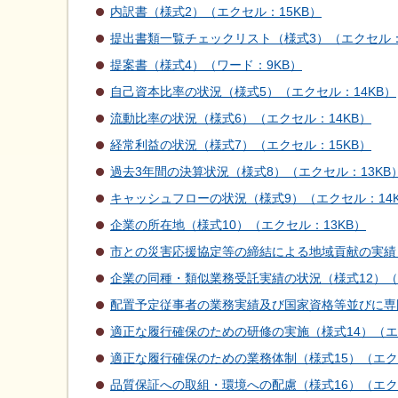
内訳書（様式2）（エクセル：15KB）
提出書類一覧チェックリスト（様式3）（エクセル：
提案書（様式4）（ワード：9KB）
自己資本比率の状況（様式5）（エクセル：14KB）
流動比率の状況（様式6）（エクセル：14KB）
経常利益の状況（様式7）（エクセル：15KB）
過去3年間の決算状況（様式8）（エクセル：13KB
キャッシュフローの状況（様式9）（エクセル：14
企業の所在地（様式10）（エクセル：13KB）
市との災害応援協定等の締結による地域貢献の実績（
企業の同種・類似業務受託実績の状況（様式12）（
配置予定従事者の業務実績及び国家資格等並びに専門
適正な履行確保のための研修の実施（様式14）（エ
適正な履行確保のための業務体制（様式15）（エクセ
品質保証への取組・環境への配慮（様式16）（エクセ