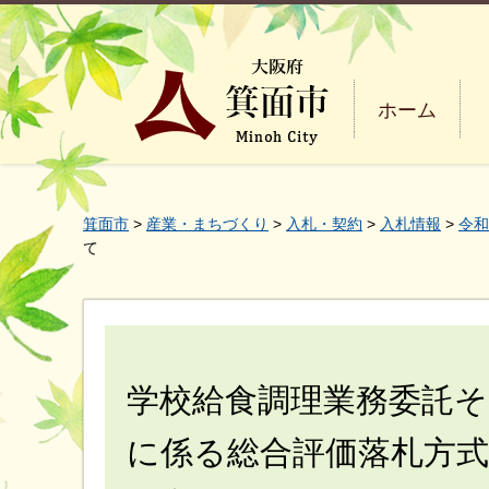
ホーム
箕面市
>
産業・まちづくり
>
入札・契約
>
入札情報
>
令和
て
学校給食調理業務委託そ
に係る総合評価落札方