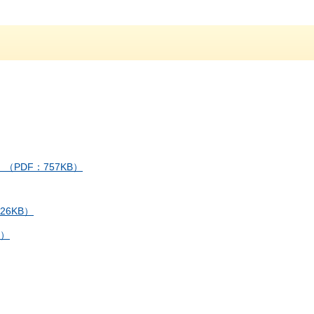
PDF：757KB）
6KB）
B）