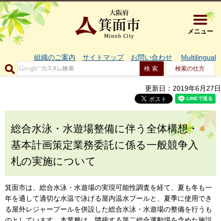
大阪府箕面市 
メニュー
組織のご案内
サイトマップ
お問い合わせ
Multilingual
検索の仕方
更新日：2019年6月27日
総合水泳・水遊場整備に伴う全体構想・
基本計画策定業務委託に係る一般競争入
札の実施について
箕面市は、総合水泳・水遊場の実現可能性調査を経て、夏も冬も一
年を通して適切な水温で泳げる屋内温水プールと、夏季に使用でき
る屋外レジャープールを併設した総合水泳・水遊場の整備を行うも
のとしています。本業務は、隣接する第二総合運動場を含めた施設