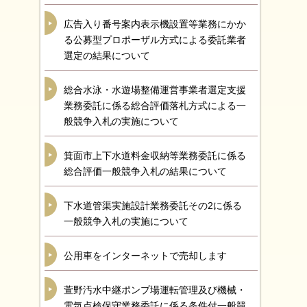
広告入り番号案内表示機設置等業務にかか
る公募型プロポーザル方式による委託業者
選定の結果について
総合水泳・水遊場整備運営事業者選定支援
業務委託に係る総合評価落札方式による一
般競争入札の実施について
箕面市上下水道料金収納等業務委託に係る
総合評価一般競争入札の結果について
下水道管渠実施設計業務委託その2に係る
一般競争入札の実施について
公用車をインターネットで売却します
萱野汚水中継ポンプ場運転管理及び機械・
電気点検保守業務委託に係る条件付一般競