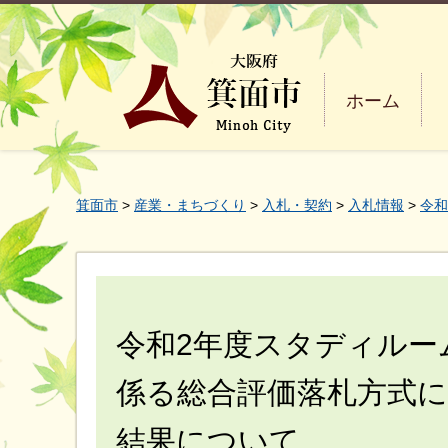
ホーム
箕面市
>
産業・まちづくり
>
入札・契約
>
入札情報
>
令和
令和2年度スタディルー
係る総合評価落札方式
結果について