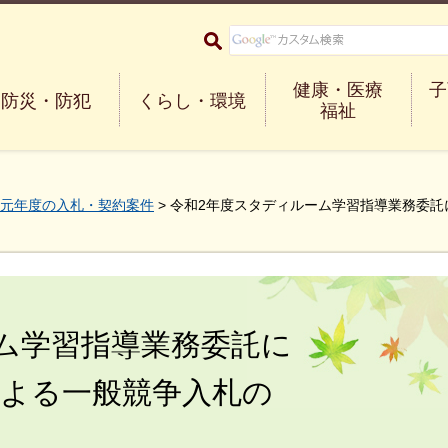
大阪府箕面市 Minoh City
健康・医療
子
防災・防犯
くらし・環境
福祉
元年度の入札・契約案件
> 令和2年度スタディルーム学習指導業務委
ム学習指導業務委託に
による一般競争入札の