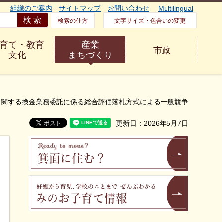
組織のご案内
サイトマップ
お問い合わせ
Multilingual
検索の仕方
文字サイズ・色合いの変更
育て・教育
産業
市政
文化
まちづくり
に関する換金業務委託に係る総合評価落札方式による一般競争
更新日：2026年5月7日