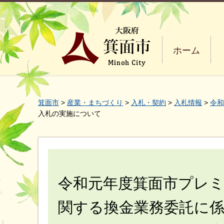
ホーム
箕面市
>
産業・まちづくり
>
入札・契約
>
入札情報
>
令和
入札の実施について
令和元年度箕面市プレ
関する換金業務委託に