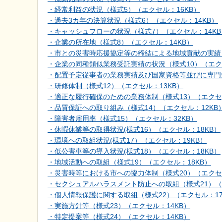
・経常利益の状況（様式5）（エクセル：16KB）
・過去3カ年の決算状況（様式6）（エクセル：14KB）
・キャッシュフローの状況（様式7）（エクセル：14KB
・企業の所在地（様式8）（エクセル：14KB）
・市との災害時応援協定等の締結による地域貢献の実績（
・企業の同種類似業務受託実績の状況（様式10）（エクセ
・配置予定従事者の業務実績及び国家資格等並びに専門知
・研修体制（様式12）（エクセル：13KB）
・適正な履行確保のための業務体制（様式13）（エクセル
・品質保証への取り組み（様式14）（エクセル：12KB
・障害者雇用率（様式15）（エクセル：32KB）
・休暇休業等の取得状況(様式16）（エクセル：18KB）
・環境への取組状況(様式17）（エクセル：19KB）
・低公害車等の導入状況(様式18）（エクセル：18KB）
・地域活動への取組（様式19）（エクセル：18KB）
・災害時等における市への協力体制（様式20）（エクセル
・セクシュアルハラスメント防止への取組（様式21）（
・個人情報保護に関する取組（様式22）（エクセル：17
・実施方針等（様式23）（エクセル：14KB）
・特定提案等（様式24）（エクセル：14KB）