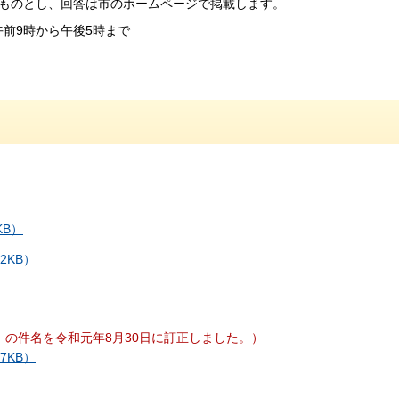
ものとし、回答は市のホームページで掲載します。
午前9時から午後5時まで
KB）
2KB）
）の件名を令和元年8月30日に訂正しました。）
7KB）