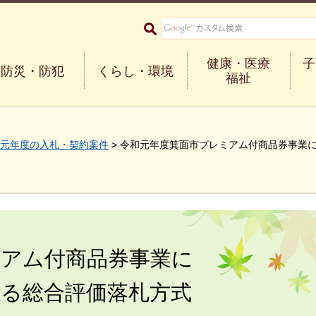
大阪府箕面市 Minoh City
健康・医療
子
防災・防犯
くらし・環境
福祉
元年度の入札・契約案件
> 令和元年度箕面市プレミアム付商品券事業
ミアム付商品券事業に
係る総合評価落札方式