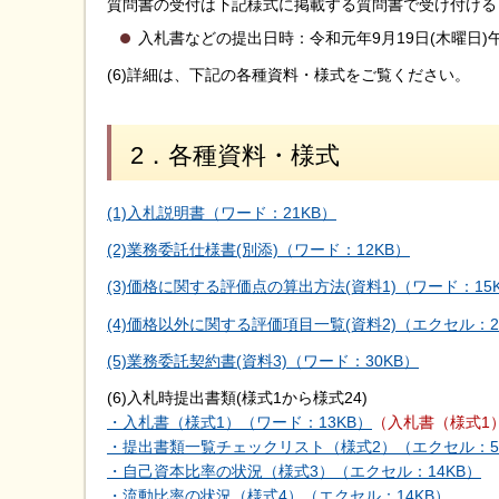
質問書の受付は下記様式に掲載する質問書で受け付ける
入札書などの提出日時：令和元年9月19日(木曜日)
(6)詳細は、下記の各種資料・様式をご覧ください。
2．各種資料・様式
(1)入札説明書（ワード：21KB）
(2)業務委託仕様書(別添)（ワード：12KB）
(3)価格に関する評価点の算出方法(資料1)（ワード：15
(4)価格以外に関する評価項目一覧(資料2)（エクセル：2
(5)業務委託契約書(資料3)（ワード：30KB）
(6)入札時提出書類(様式1から様式24)
・入札書（様式1）（ワード：13KB）
（入札書（様式1
・提出書類一覧チェックリスト（様式2）（エクセル：5
・自己資本比率の状況（様式3）（エクセル：14KB）
・流動比率の状況（様式4）（エクセル：14KB）