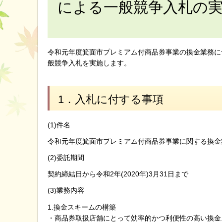
による一般競争入札の
令和元年度箕面市プレミアム付商品券事業の換金業務に
般競争入札を実施します。
1．入札に付する事項
(1)件名
令和元年度箕面市プレミアム付商品券事業に関する換金
(2)委託期間
契約締結日から令和2年(2020年)3月31日まで
(3)業務内容
1.換金スキームの構築
・商品券取扱店舗にとって効率的かつ利便性の高い換金