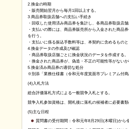
2.換金の時期
・販売開始翌月から毎月1回以上する。
3.商品券取扱店舗への支払い手続き
・回収した使用済み商品券を集計し、各商品券取扱店舗
・支払いの際には、商品券販売所から入金された商品券
を行う。
・支払いに係る振込手数料等は、本契約に含めるものと
4.換金データの作成及び確認
・商品券取扱店舗ごとに換金状況のデータを作成する。
・換金された商品券が、偽造・不正の可能性等がないか
5.換金済み商品券の適切な処分
※別添「業務仕様書（令和元年度箕面市プレミアム付商
(4)入札方法
総合評価落札方式による一般競争入札とする。
競争入札参加資格は、開札後に落札の候補者に必要書類
(5)主な日程
質問書の受付期間：令和元年8月29日(木曜日)から令