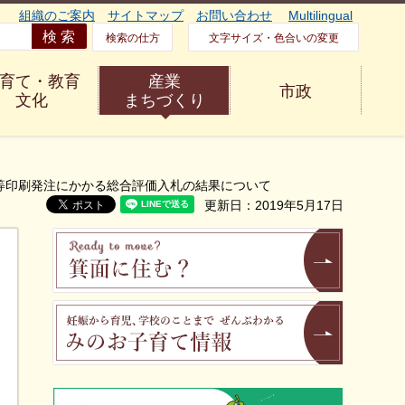
組織のご案内
サイトマップ
お問い合わせ
Multilingual
検索の仕方
文字サイズ・色合いの変更
育て・教育
産業
市政
文化
まちづくり
ー等印刷発注にかかる総合評価入札の結果について
更新日：2019年5月17日