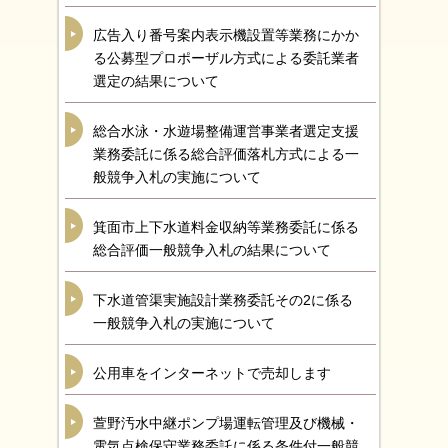
広告入り番号案内表示機設置等業務にかか
る公募型プロポーザル方式による委託業者
選定の結果について
総合水泳・水遊場整備運営事業者選定支援
業務委託に係る総合評価落札方式による一
般競争入札の実施について
箕面市上下水道料金収納等業務委託に係る
総合評価一般競争入札の結果について
下水道管渠実施設計業務委託その2に係る
一般競争入札の実施について
公用車をインターネットで売却します
萱野汚水中継ポンプ場運転管理及び機械・
電気点検保守業務委託に係る条件付一般競