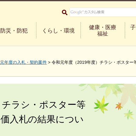
大阪府箕面市 Minoh City
健康・医療
子
防災・防犯
くらし・環境
福祉
元年度の入札・契約案件
> 令和元年度（2019年度）チラシ・ポスタ
度）チラシ・ポスター等
評価入札の結果につい