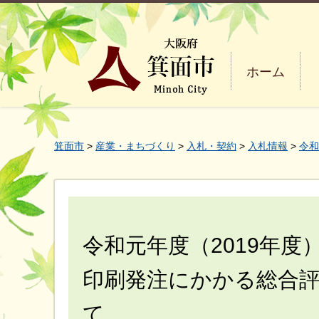
ホーム
箕面市
>
産業・まちづくり
>
入札・契約
>
入札情報
>
令和
令和元年度（2019年
印刷発注にかかる総合
て