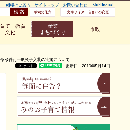
組織のご案内
サイトマップ
お問い合わせ
Multilingual
検索の仕方
文字サイズ・色合いの変更
育て・教育
産業
市政
文化
まちづくり
かる条件付一般競争入札の実施について
更新日：2019年5月14日