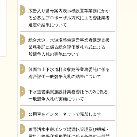
広告入り番号案内表示機設置等業務にかか
る公募型プロポーザル方式による委託業者
選定の結果について
総合水泳・水遊場整備運営事業者選定支援
業務委託に係る総合評価落札方式による一
般競争入札の実施について
箕面市上下水道料金収納等業務委託に係る
総合評価一般競争入札の結果について
下水道管渠実施設計業務委託その2に係る
一般競争入札の実施について
公用車をインターネットで売却します
萱野汚水中継ポンプ場運転管理及び機械・
電気点検保守業務委託に係る条件付一般競