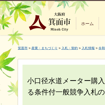
ホーム
箕面市
>
産業・まちづくり
>
入札・契約
>
入札情報
>
令和
小口径水道メーター購
る条件付一般競争入札