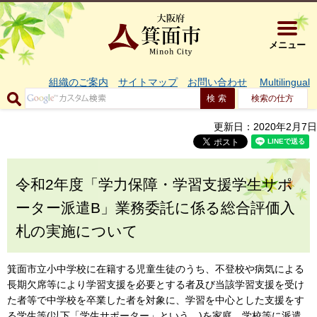
大阪府箕面市 
メニュー
組織のご案内
サイトマップ
お問い合わせ
Multilingual
検索の仕方
更新日：2020年2月7日
令和2年度「学力保障・学習支援学生サポ
ーター派遣B」業務委託に係る総合評価入
札の実施について
箕面市立小中学校に在籍する児童生徒のうち、不登校や病気による
長期欠席等により学習支援を必要とする者及び当該学習支援を受け
た者等で中学校を卒業した者を対象に、学習を中心とした支援をす
る学生等(以下「学生サポーター」という。)を家庭、学校等に派遣