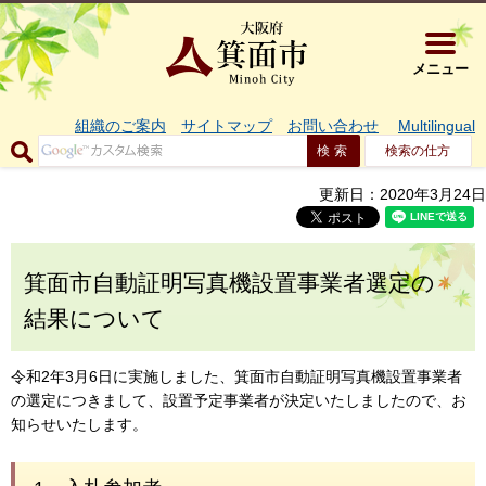
大阪府箕面市 
メニュー
組織のご案内
サイトマップ
お問い合わせ
Multilingual
検索の仕方
更新日：2020年3月24日
箕面市自動証明写真機設置事業者選定の
結果について
令和2年3月6日に実施しました、箕面市自動証明写真機設置事業者
の選定につきまして、設置予定事業者が決定いたしましたので、お
知らせいたします。