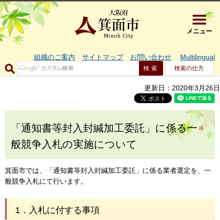
大阪府箕面市 
メニュー
組織のご案内
サイトマップ
お問い合わせ
Multilingual
検索の仕方
更新日：2020年3月26日
「通知書等封入封緘加工委託」に係る一
般競争入札の実施について
箕面市では、「通知書等封入封緘加工委託」に係る業者選定を、一
般競争入札にて行います。
1．入札に付する事項