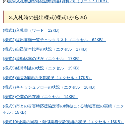
(8)
競争入札参加資格確認申請書(資料23)（ワード：11KB）
3.入札時の提出様式(様式1から20)
(様式1)入札書（ワード：12KB）
(様式2)提出書類一覧チェックリスト（エクセル：62KB）
(様式3)自己資本比率の状況（エクセル：17KB）
(様式4)流動比率の状況（エクセル：17KB）
(様式5)経常利益の状況（エクセル：19KB）
(様式6)過去3年間の決算状況（エクセル：17KB）
(様式7)キャッシュフローの状況（エクセル：18KB）
(様式8)企業の所在地（エクセル：14KB）
(様式9)市との災害時応援協定等の締結による地域貢献の実績（エク
セル：15KB）
(様式10)企業の同種・類似業務受託実績の状況（エクセル：16KB）