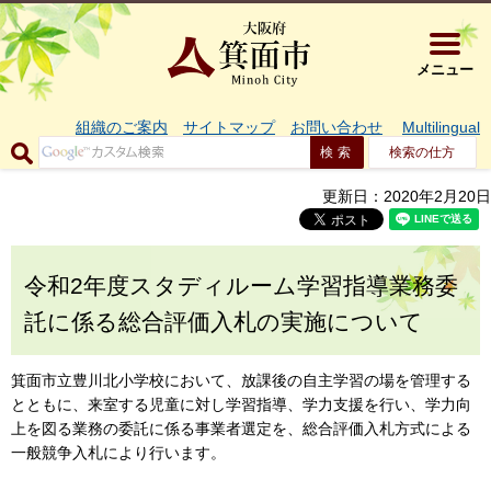
大阪府箕面市 
メニュー
組織のご案内
サイトマップ
お問い合わせ
Multilingual
検索の仕方
更新日：2020年2月20日
令和2年度スタディルーム学習指導業務委
託に係る総合評価入札の実施について
箕面市立豊川北小学校において、放課後の自主学習の場を管理する
とともに、来室する児童に対し学習指導、学力支援を行い、学力向
上を図る業務の委託に係る事業者選定を、総合評価入札方式による
一般競争入札により行います。