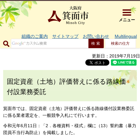
大阪府箕面市 
メニュー
組織のご案内
サイトマップ
お問い合わせ
Multilingual
検索の仕方
更新日：2019年7月19日
固定資産（土地）評価替えに係る路線価
付設業務委託
箕面市では、固定資産（土地）評価替えに係る路線価付設業務委託
に係る業者選定を、一般競争入札にて行います。
令和元年6月11日：「2．各種資料・様式」欄に（13）誓約書（暴力
団員不当行為防止）を掲載しました。