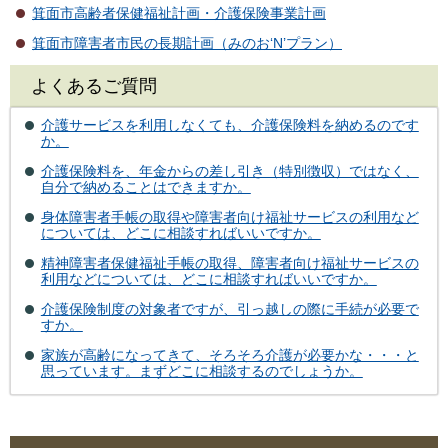
箕面市高齢者保健福祉計画・介護保険事業計画
箕面市障害者市民の長期計画（みのお‘N’プラン）
よくあるご質問
介護サービスを利用しなくても、介護保険料を納めるのです
か。
介護保険料を、年金からの差し引き（特別徴収）ではなく、
自分で納めることはできますか。
身体障害者手帳の取得や障害者向け福祉サービスの利用など
については、どこに相談すればいいですか。
精神障害者保健福祉手帳の取得、障害者向け福祉サービスの
利用などについては、どこに相談すればいいですか。
介護保険制度の対象者ですが、引っ越しの際に手続が必要で
すか。
家族が高齢になってきて、そろそろ介護が必要かな・・・と
思っています。まずどこに相談するのでしょうか。