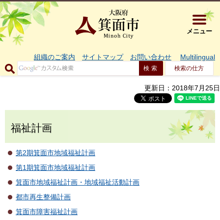
大阪府箕面市 
メニュー
組織のご案内
サイトマップ
お問い合わせ
Multilingual
検索の仕方
更新日：2018年7月25日
福祉計画
第2期箕面市地域福祉計画
第1期箕面市地域福祉計画
箕面市地域福祉計画・地域福祉活動計画
都市再生整備計画
箕面市障害福祉計画