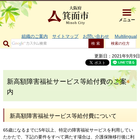
大阪府箕面市 
メニュー
組織のご案内
サイトマップ
お問い合わせ
Multilingual
検索の仕方
更新日：2021年9月9日
新高額障害福祉サービス等給付費のご案
内
新高額障害福祉サービス等給付費について
65歳になるまでに5年以上、特定の障害福祉サービスを利用してい
たかたで、下記の要件をすべて満たす場合は、介護保険移行後に利