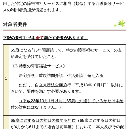
用した特定の障害福祉サービスに相当（類似）する介護保険サービ
スの利用者負担が償還されます。
対象者要件
下記の要件1～6を
全て
満たす必要があります。
※
65歳になる前5年間継続して、
特定の障害福祉サービス
の支
給決定を受けていたこと。
《※特定の障害福祉サービス》
居宅介護、重度訪問介護、生活介護、短期入所
1
ただし、自立支援法全面施行（平成18年10月1日）以降に
おいて、要件を満たす必要があります。
（平成23年10月1日以前に65歳に到達しているかたは本給
付の対象にはなりません。）
65歳に達する日の前日の属する年度
（65歳に達する日の前日
が4月から6月までの場合は前年度）において、本人及びその配