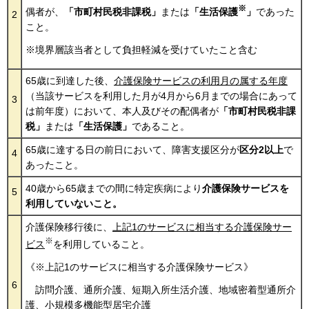
※
偶者が、
「市町村民税非課税」
または
「生活保護
」
であった
2
こと。
※境界層該当者として負担軽減を受けていたこと含む
65歳に到達した後、
介護保険サービスの利用月の属する年度
（当該サービスを利用した月が4月から6月までの場合にあって
3
は前年度）において、本人及びその配偶者が
「市町村民税非課
税」
または
「生活保護」
であること。
65歳に達する日の前日において、障害支援区分が
区分2以上
で
4
あったこと。
40歳から65歳までの間に特定疾病により
介護保険サービスを
5
利用していないこと。
介護保険移行後に、
上記1のサービスに相当する介護保険サー
※
ビス
を利用していること。
《※上記1のサービスに相当する介護保険サービス》
6
訪問介護、通所介護、短期入所生活介護、地域密着型通所介
護、小規模多機能型居宅介護