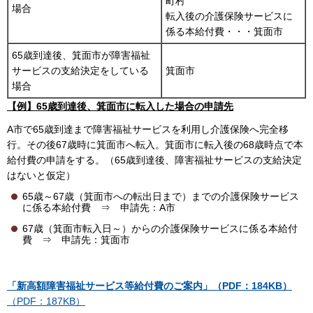
町村
場合
転入後の介護保険サービスに
係る本給付費・・・箕面市
65歳到達後、箕面市が障害福祉
サービスの支給決定をしている
箕面市
場合
【例】65歳到達後、箕面市に転入した場合の申請先
A市で65歳到達まで障害福祉サービスを利用し介護保険へ完全移
行。その後67歳時に箕面市へ転入。箕面市に転入後の68歳時点で本
給付費の申請をする。（65歳到達後、障害福祉サービスの支給決定
はないと仮定）
65歳～67歳（箕面市への転出日まで）までの介護保険サービス
に係る本給付費 ⇒ 申請先：A市
67歳（箕面市転入日～）からの介護保険サービスに係る本給付
費 ⇒ 申請先：箕面市
「新高額障害福祉サービス等給付費のご案内」（PDF：184KB）
（PDF：187KB）