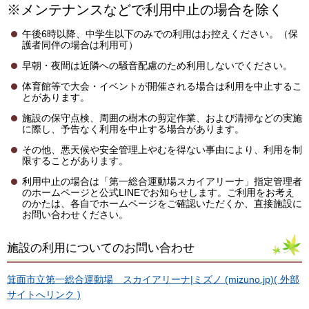
※メンテナンスなどで利用中止の場合を除く
午後6時以降、中学生以下のみでの利用はお控えください。（保
護者同伴の場合は利用可）
早朝・夜間は近隣への騒音配慮のため利用しないでください。
体育館等で大会・イベントが開催される場合は利用を中止するこ
とがあります。
施設の保守点検、周囲の樹木の剪定作業、および清掃などの実施
に際し、予告なく利用を中止する場合があります。
その他、悪天候や安全管理上やむを得ない事由により、利用を制
限することがあります。
利用中止の場合は「第一総合運動場スカイアリーナ」指定管理者
のホームページと公式LINEでお知らせします。ご利用をお考え
のかたは、各自でホームページをご確認いただくか、直接施設に
お問い合わせください。
施設の利用についてのお問い合わせ
箕面市立第一総合運動場 スカイアリーナ|ミズノ (mizuno.jp)( 外部
サイトへリンク )