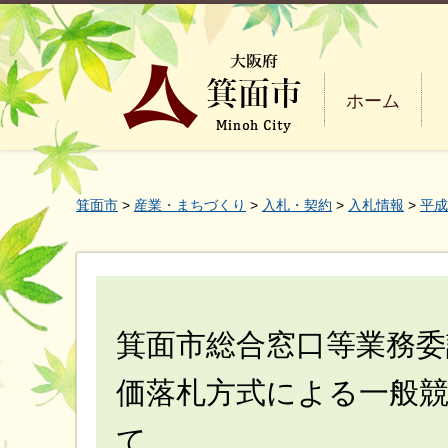
ホーム
箕面市
>
産業・まちづくり
>
入札・契約
>
入札情報
>
平成
箕面市総合窓口等業務委
価落札方式による一般
て