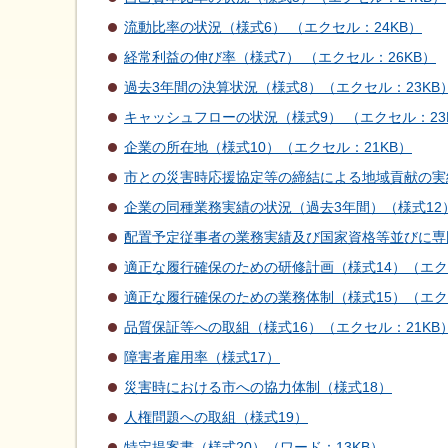
流動比率の状況（様式6） （エクセル：24KB）
経常利益の伸び率（様式7） （エクセル：26KB）
過去3年間の決算状況（様式8）（エクセル：23KB
キャッシュフローの状況（様式9） （エクセル：23
企業の所在地（様式10）（エクセル：21KB）
市との災害時応援協定等の締結による地域貢献の実績（
企業の同種業務実績の状況（過去3年間）（様式12）
配置予定従事者の業務実績及び国家資格等並びに専門
適正な履行確保のための研修計画（様式14）（エクセ
適正な履行確保のための業務体制（様式15）（エクセ
品質保証等への取組（様式16）（エクセル：21KB
障害者雇用率（様式17）
災害時における市への協力体制（様式18）
人権問題への取組（様式19）
特定提案書（様式20）（ワード：13KB）