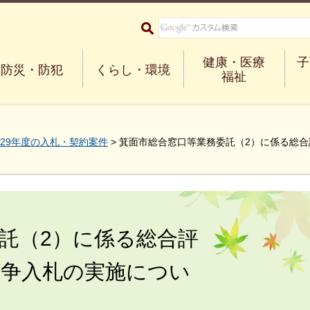
大阪府箕面市 Minoh City
健康・医療
子
防災・防犯
くらし・環境
福祉
29年度の入札・契約案件
> 箕面市総合窓口等業務委託（2）に係る総
託（2）に係る総合評
競争入札の実施につい