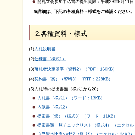
開札立会参加申込書の提出期限：平成29年5月11
※詳細は、下記の各種資料・様式をご確認ください。
2.各種資料・様式
(1)
入札説明書
(2)
仕様書（様式1）
(3)
落札者決定基準（資料2）（PDF：160KB）
(4)
契約書（案）（資料3）（RTF：228KB）
(5)入札時の提出書類（様式1から20）
入札書（様式1）（ワード：13KB）
内訳書（様式2）
提案書（鑑）（様式3）（ワード：11KB）
提案書類一覧チェックリスト（様式4） （エクセル：
自己資本比率の状況（様式5）（エクセル：24KB）