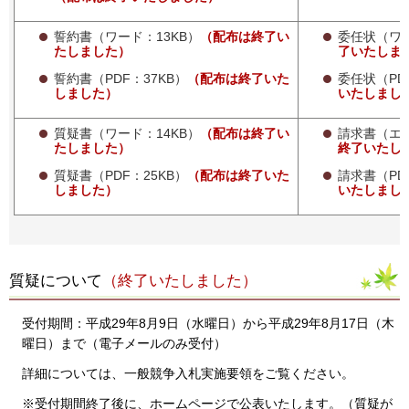
誓約書（ワード：13KB）
（配布は終了い
委任状（ワー
たしました）
了いたしま
誓約書（PDF：37KB）
（配布は終了いた
委任状（PD
しました）
いたしまし
質疑書（ワード：14KB）
（配布は終了い
請求書（エク
たしました）
終了いたし
質疑書（PDF：25KB）
（配布は終了いた
請求書（PD
しました）
いたしまし
質疑について
（終了いたしました）
受付期間：平成29年8月9日（水曜日）から平成29年8月17日（木
曜日）まで（電子メールのみ受付）
詳細については、一般競争入札実施要領をご覧ください。
※受付期間終了後に、ホームページで公表いたします。（質疑が