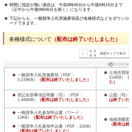
時間に指定が無い場合は、午前8時45分から午後5時15分まで
（正午から午後0時45分を除く）になります。
下記からも、一般競争入札実施要領及び各種様式などをダウンロ
ードできます。
各種様式について
（配布は終了いたしました）
画面サイズで表示
土地売買契
一般競争入札実施要領（PDF：
114KB）
（
3,239KB）
（配布は終了いたしました）
た）
登記全部事項証明書（写）（PDF：
公図（写）（
1,486KB）
（配布は終了いたしました）
は終了いた
一般競争入札参加申込書（ワード：
13KB）
（配布は終了いたしました）
地積測量図（
（配布は終
一般競争入札参加申込書（PDF：32KB）
（配布は終了いたしました）