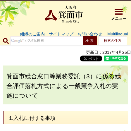
大阪府箕面市 
メニュー
組織のご案内
サイトマップ
お問い合わせ
Multilingual
検索の仕方
更新日：2017年4月25日
箕面市総合窓口等業務委託（3）に係る総
合評価落札方式による一般競争入札の実
施について
1.入札に付する事項