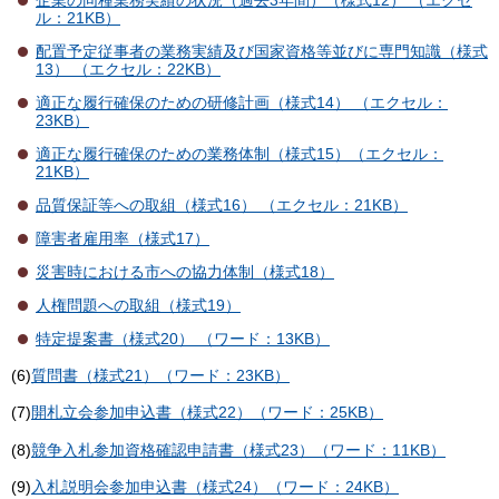
企業の同種業務実績の状況（過去3年間）（様式12） （エクセ
ル：21KB）
配置予定従事者の業務実績及び国家資格等並びに専門知識（様式
13） （エクセル：22KB）
適正な履行確保のための研修計画（様式14） （エクセル：
23KB）
適正な履行確保のための業務体制（様式15）（エクセル：
21KB）
品質保証等への取組（様式16） （エクセル：21KB）
障害者雇用率（様式17）
災害時における市への協力体制（様式18）
人権問題への取組（様式19）
特定提案書（様式20） （ワード：13KB）
(6)
質問書（様式21）（ワード：23KB）
(7)
開札立会参加申込書（様式22）（ワード：25KB）
(8)
競争入札参加資格確認申請書（様式23）（ワード：11KB）
(9)
入札説明会参加申込書（様式24）（ワード：24KB）