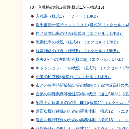
（8）入札時の提出書類(様式1から様式15)
入札書（様式1）（ワード：13KB）
提出書類一覧チェックリスト(様式2)（エクセル：48
自己資本比率の状況(様式3)（エクセル：17KB）
流動比率の状況（様式4）（エクセル：17KB）
経常利益の状況（様式5）（エクセル：19KB）
過去3ヶ年の決算状況(様式6)（エクセル：17KB）
キャッシュフローの状況（様式7）（エクセル：17
企業の所在地(様式8)（エクセル：14KB）
市との災害時応援協定等の締結による地域貢献の実績
企業の同種業務等受注実績の状況（過去5年間）(様式
配置予定従事者の実績・能力(様式11)（エクセル：1
適正な履行確保のための研修体制（様式12）（エクセ
適正な履行確保のための業務体制（様式13）（エクセ
品質保証への取組み（様式14）（エクセル：15KB