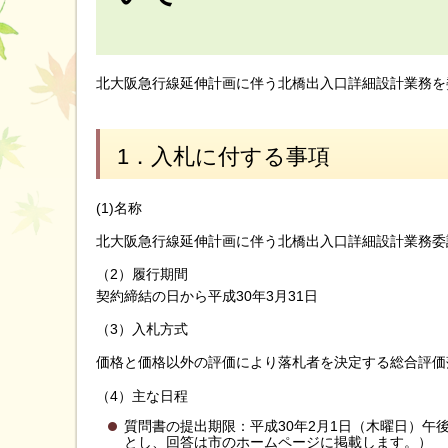
北大阪急行線延伸計画に伴う北橋出入口詳細設計業務を
1．入札に付する事項
(1)名称
北大阪急行線延伸計画に伴う北橋出入口詳細設計業務委
（2）履行期間
契約締結の日から平成30年3月31日
（3）入札方式
価格と価格以外の評価により落札者を決定する総合評価
（4）主な日程
質問書の提出期限：平成30年2月1日（木曜日）午
とし、回答は市のホームページに掲載します。）