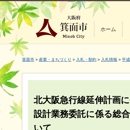
ホーム
箕面市
>
産業・まちづくり
>
入札・契約
>
入札情報
>
平成
北大阪急行線延伸計画に
設計業務委託に係る総
いて