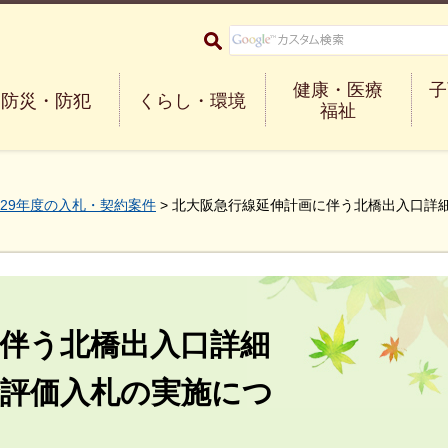
大阪府箕面市 Minoh City
健康・医療
子
防災・防犯
くらし・環境
福祉
29年度の入札・契約案件
> 北大阪急行線延伸計画に伴う北橋出入口詳
伴う北橋出入口詳細
合評価入札の実施につ