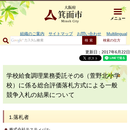
大阪府箕面市 
メニュー
組織のご案内
サイトマップ
お問い合わせ
Multilingual
検索の仕方
更新日：2017年6月22日
学校給食調理業務委託その6（萱野北小学
校）に係る総合評価落札方式による一般
競争入札の結果について
1.落札者
株式会社テスティパル