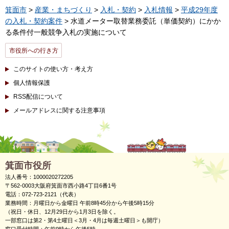
箕面市
>
産業・まちづくり
>
入札・契約
>
入札情報
>
平成29年度
の入札・契約案件
> 水道メーター取替業務委託（単価契約）にかか
る条件付一般競争入札の実施について
市役所への行き方
このサイトの使い方・考え方
個人情報保護
RSS配信について
メールアドレスに関する注意事項
箕面市役所
法人番号：1000020272205
〒562-0003大阪府箕面市西小路4丁目6番1号
電話：072-723-2121（代表）
業務時間：月曜日から金曜日 午前8時45分から午後5時15分
（祝日・休日、12月29日から1月3日を除く。
一部窓口は第2・第4土曜日＜3月・4月は毎週土曜日＞も開庁）
窓口受付時間：午前9時から午後5時