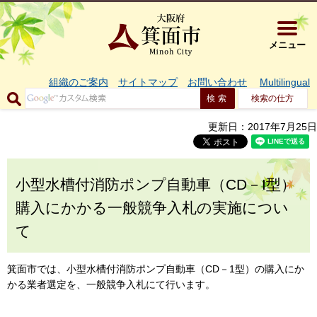
大阪府箕面市 
メニュー
組織のご案内
サイトマップ
お問い合わせ
Multilingual
検索の仕方
更新日：2017年7月25日
小型水槽付消防ポンプ自動車（CD－I型）
購入にかかる一般競争入札の実施につい
て
箕面市では、小型水槽付消防ポンプ自動車（CD－1型）の購入にか
かる業者選定を、一般競争入札にて行います。