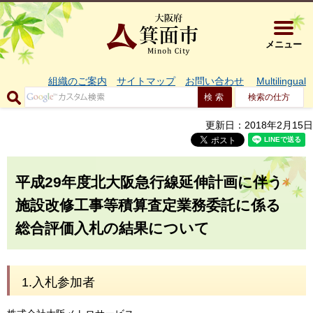
大阪府箕面市 
メニュー
組織のご案内
サイトマップ
お問い合わせ
Multilingual
検索の仕方
更新日：2018年2月15日
平成29年度北大阪急行線延伸計画に伴う
施設改修工事等積算査定業務委託に係る
総合評価入札
の結果について
1.入札参加者