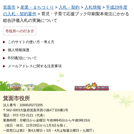
箕面市
>
産業・まちづくり
>
入札・契約
>
入札情報
>
平成29年度
の入札・契約案件
> 育児・子育て応援ブック印刷製本発注にかかる
総合評価入札の実施について
市役所への行き方
このサイトの使い方・考え方
個人情報保護
RSS配信について
メールアドレスに関する注意事項
箕面市役所
法人番号：1000020272205
〒562-0003大阪府箕面市西小路4丁目6番1号
電話：072-723-2121（代表）
業務時間：月曜日から金曜日 午前8時45分から午後5時15分
（祝日・休日、12月29日から1月3日を除く。
一部窓口は第2・第4土曜日＜3月・4月は毎週土曜日＞も開庁）