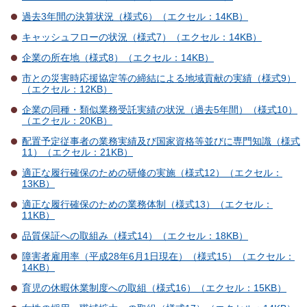
過去3年間の決算状況（様式6）（エクセル：14KB）
キャッシュフローの状況（様式7）（エクセル：14KB）
企業の所在地（様式8）（エクセル：14KB）
市との災害時応援協定等の締結による地域貢献の実績（様式9）
（エクセル：12KB）
企業の同種・類似業務受託実績の状況（過去5年間）（様式10）
（エクセル：20KB）
配置予定従事者の業務実績及び国家資格等並びに専門知識（様式
11）（エクセル：21KB）
適正な履行確保のための研修の実施（様式12）（エクセル：
13KB）
適正な履行確保のための業務体制（様式13）（エクセル：
11KB）
品質保証への取組み（様式14）（エクセル：18KB）
障害者雇用率（平成28年6月1日現在）（様式15）（エクセル：
14KB）
育児の休暇休業制度への取組（様式16）（エクセル：15KB）