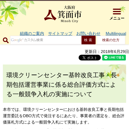
大阪府箕面市 
メニュー
組織のご案内
サイトマップ
お問い合わせ
Multilingual
検索の仕方
更新日：2018年6月29日
環境クリーンセンター基幹改良工事・長
期包括運営事業に係る総合評価方式によ
る一般競争入札の実施について
本市では、環境クリーンセンターにおける基幹改良工事と長期包括
運営委託をDBO方式で発注するにあたり、事業者の選定を、総合評
価落札方式による一般競争入札にて実施します。