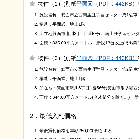
物件（1）(別紙
平面図（PDF：442KB）
施設名称：箕面市立西南生涯学習センター第1駐車
構造：平面式、地上1階
所在地箕面市瀬川3丁目2番5号(西南生涯学習センタ
面積：335.00平方メートル 新設13台以上(うち障
物件（2）(別紙
平面図（PDF：442KB）
施設名称：箕面市立西南生涯学習センター第2駐車
構造：平面式、地上1階
所在地：箕面市瀬川3丁目1番56号(箕面市消防署西
面積：344.00平方メートル(立木部分を除く。) 
2．最低入札価格
最低貸付価格を年額250,000円とする。