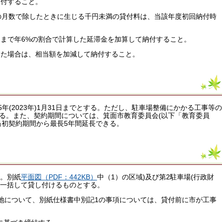
納付すること。
の月数で除したときに生じる千円未満の貸付料は、当該年度初回納付時
まで年6%の割合で計算した延滞金を加算して納付すること。
じた場合は、相当額を加減して納付すること。
35年(2023年)1月31日までとする。ただし、駐車場整備にかかる工事等の
る。また、契約期間については、箕面市教育委員会(以下「教育委員
当初契約期間から最長5年間延長できる。
産。別紙
平面図（PDF：442KB）
中（1）の区域)及び第2駐車場(行政財
を一括して貸し付けるものとする。
地について、別紙仕様書中別記1の事項については、貸付前に市が工事