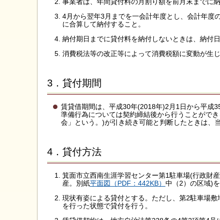
事業者は、年間貸付料の月割り額を前月末までに
4月から翌年3月までを一会計年度とし、会計年度
に合算して納付すること。
納付期日までに貸付料を納付しないときは、納付日
消費税法等の改正等によって消費税額に変動が生
3．貸付期間
賃貸借期間は、平成30年(2018年)2月1日から平成
準備行為については契約締結後から行うことができ
会」という。)が引き続き可能と判断したときは、
4．貸付方法
箕面市立西南生涯学習センター第1駐車場(行政財
産。別紙
平面図（PDF：442KB）
中（2）の区域)
現状有姿による貸付とする。ただし、第2駐車場敷
を行った状態で貸付を行う。