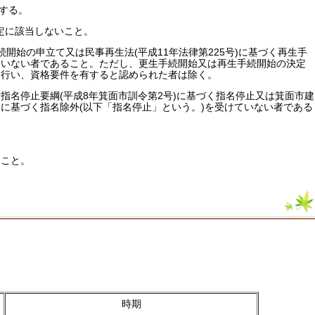
する。
規定に該当しないこと。
手続開始の申立て又は民事再生法(平成11年法律第225号)に基づく再生手
ていない者であること。ただし、更生手続開始又は再生手続開始の決定
を行い、資格要件を有すると認められた者は除く。
指名停止要綱(平成8年箕面市訓令第2号)に基づく指名停止又は箕面市建
行)に基づく指名除外(以下「指名停止」という。)を受けていない者である
ること。
時期