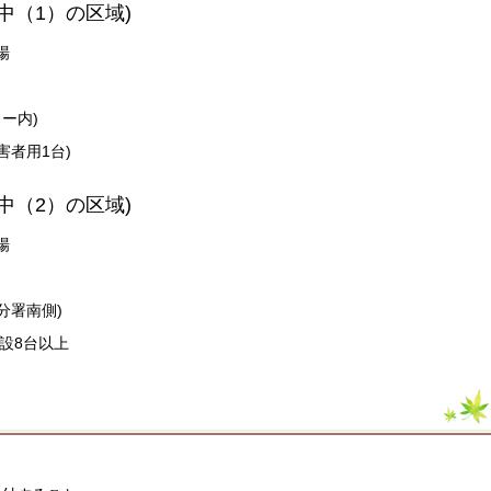
中（1）の区域)
場
ー内)
害者用1台)
中（2）の区域)
場
分署南側)
新設8台以上