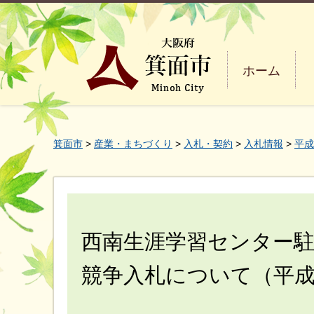
ホーム
箕面市
>
産業・まちづくり
>
入札・契約
>
入札情報
>
平成
西南生涯学習センター
競争入札について（平成