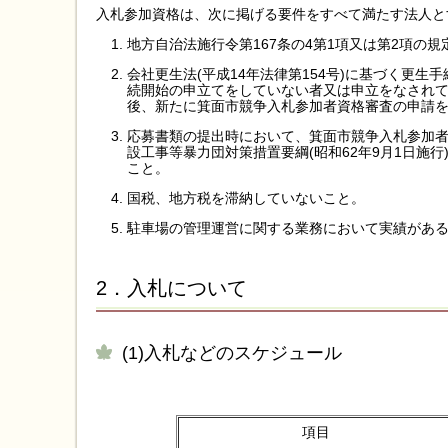
入札参加資格は、次に掲げる要件をすべて満たす法人と
地方自治法施行令第167条の4第1項又は第2項の
会社更生法(平成14年法律第154号)に基づく更生
続開始の申立てをしていない者又は申立をなされ
後、新たに箕面市競争入札参加者資格審査の申請
応募書類の提出時において、箕面市競争入札参加者
設工事等暴力団対策措置要綱(昭和62年9月1日施
こと。
国税、地方税を滞納していないこと。
駐車場の管理運営に関する業務において実績があ
2．入札について
(1)入札などのスケジュール
項目