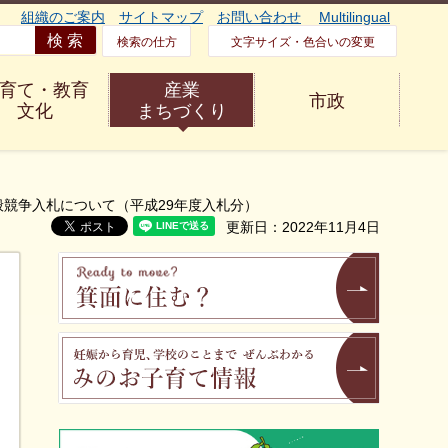
組織のご案内
サイトマップ
お問い合わせ
Multilingual
検索の仕方
文字サイズ・色合いの変更
育て・教育
産業
市政
文化
まちづくり
般競争入札について（平成29年度入札分）
更新日：2022年11月4日