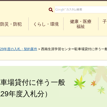
大阪府箕面市 Minoh City
健康・医療
子
防災・防犯
くらし・環境
福祉
29年度の入札・契約案件
> 西南生涯学習センター駐車場貸付に伴う一
駐車場貸付に伴う一般
29年度入札分）