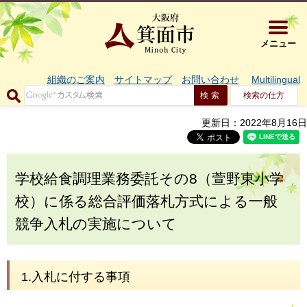
大阪府箕面市 
メニュー
組織のご案内
サイトマップ
お問い合わせ
Multilingual
検索の仕方
更新日：2022年8月16日
学校給食調理業務委託その8（萱野東小学
校）に係る総合評価落札方式による一般
競争入札の実施について
1.入札に付する事項