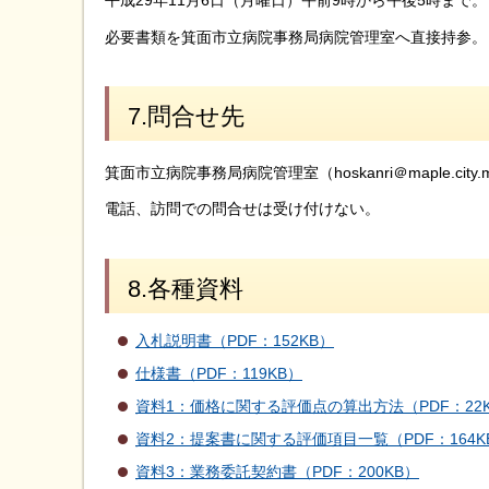
平成29年11月6日（月曜日）午前9時から午後5時まで。
必要書類を箕面市立病院事務局病院管理室へ直接持参。
7.問合せ先
箕面市立病院事務局病院管理室（hoskanri＠maple.cit
電話、訪問での問合せは受け付けない。
8.各種資料
入札説明書（PDF：152KB）
仕様書（PDF：119KB）
資料1：価格に関する評価点の算出方法（PDF：22
資料2：提案書に関する評価項目一覧（PDF：164K
資料3：業務委託契約書（PDF：200KB）