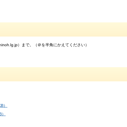
y.minoh.lg.jp）まで。（＠を半角にかえてください）
KB）
B）