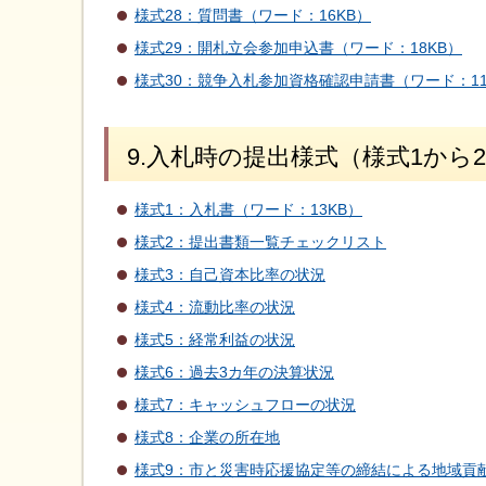
様式28：質問書（ワード：16KB）
様式29：開札立会参加申込書（ワード：18KB）
様式30：競争入札参加資格確認申請書（ワード：11
9.入札時の提出様式（様式1から
様式1：入札書（ワード：13KB）
様式2：提出書類一覧チェックリスト
様式3：自己資本比率の状況
様式4：流動比率の状況
様式5：経常利益の状況
様式6：過去3カ年の決算状況
様式7：キャッシュフローの状況
様式8：企業の所在地
様式9：市と災害時応援協定等の締結による地域貢