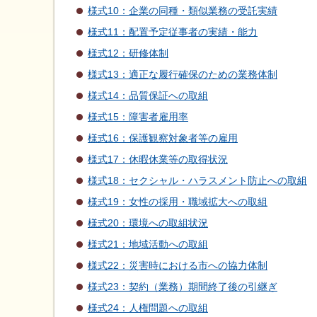
様式10：企業の同種・類似業務の受託実績
様式11：配置予定従事者の実績・能力
様式12：研修体制
様式13：適正な履行確保のための業務体制
様式14：品質保証への取組
様式15：障害者雇用率
様式16：保護観察対象者等の雇用
様式17：休暇休業等の取得状況
様式18：セクシャル・ハラスメント防止への取組
様式19：女性の採用・職域拡大への取組
様式20：環境への取組状況
様式21：地域活動への取組
様式22：災害時における市への協力体制
様式23：契約（業務）期間終了後の引継ぎ
様式24：人権問題への取組