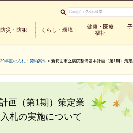
大阪府箕面市 Minoh City
健康・医療
子
防災・防犯
くらし・環境
福祉
29年度の入札・契約案件
> 新箕面市立病院整備基本計画（第1期）策
計画（第1期）策定業
争入札の実施について