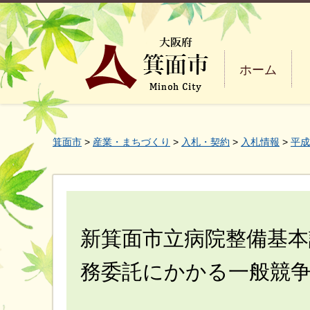
ホーム
箕面市
>
産業・まちづくり
>
入札・契約
>
入札情報
>
平成
新箕面市立病院整備基本
務委託にかかる一般競