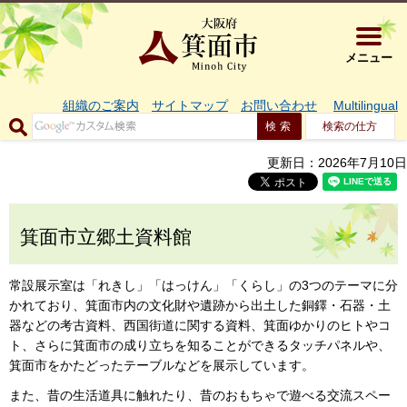
大阪府箕面市 
メニュー
組織のご案内
サイトマップ
お問い合わせ
Multilingual
検索の仕方
更新日：2026年7月10日
箕面市立郷土資料館
常設展示室は「れきし」「はっけん」「くらし」の3つのテーマに分
かれており、箕面市内の文化財や遺跡から出土した銅鐸・石器・土
器などの考古資料、西国街道に関する資料、箕面ゆかりのヒトやコ
ト、さらに箕面市の成り立ちを知ることができるタッチパネルや、
箕面市をかたどったテーブルなどを展示しています。
また、昔の生活道具に触れたり、昔のおもちゃで遊べる交流スペー