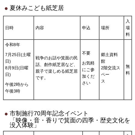
夏休みこども紙芝居
入
日時
内容
申込
場所
場
料
令和8年
不要
郷土資料
7月25日(土曜
戦争のお話や箕面の民
館
日)
お気軽
話、創作紙芝居など、
無
2階交流ス
8月9日(日曜
にご参
親子で楽しめる紙芝居
料
ペー
日)
加くだ
です。
ス
さい
午後2時から
午後3時
市制施行70周年記念イベント
「映像・音・香りで箕面の四季・歴史文化を
没入体験」