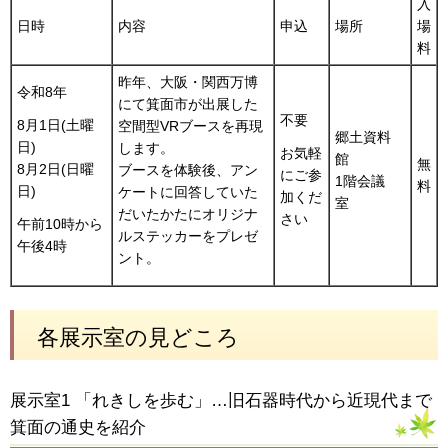
入
日時
内容
申込
場所
場
料
昨年、大阪・関西万博
令和8年
にて箕面市が出展した
不要
8月1日(土曜
空間型VRブースを再現
郷土資料
日)
します。
お気軽
館
無
8月2日(日曜
ブースを体験後、アン
にご参
1階会議
料
日)
ケートに回答していた
加くだ
室
だいたかたにオリジナ
さい
午前10時から
ルステッカーをプレゼ
午後4時
ント。
各展示室の見どころ
展示室1 「れきしを歩む」…旧石器時代から近現代まで
箕面の通史を紹介