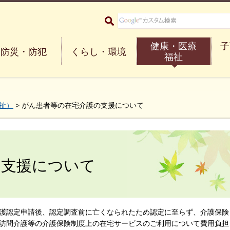
大阪府箕面市 Minoh City
健康・医療
子
防災・防犯
くらし・環境
福祉
祉）
> がん患者等の在宅介護の支援について
の支援について
護認定申請後、認定調査前に亡くなられたため認定に至らず、介護保険
訪問介護等の介護保険制度上の在宅サービスのご利用について費用負担