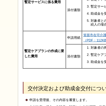
暫定サービスに係る費用
暫定サー
添付書類
助成金を
対象者と
続人の場
箕面市在宅介
申請用紙
（PDF：112K
対象者の
暫定ケアプランの作成に要
暫定ケア
した費用
添付書類
助成金を
交付決定および助成金交付につ
申請を受理後、その内容を審査します。