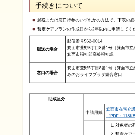
手続きについて
郵送または窓口持参のいずれかの方法で、下表の必
暫定ケアプランの作成日から2年以内に申請してく
郵便番号562-0014
箕面市萱野5丁目8番1号（箕面市立
郵送の場合
箕面市福祉部高齢福祉課
箕面市萱野5丁目8番1号（箕面市立
窓口の場合
みのおライフプラザ総合窓口
助成区分
箕面市在宅介
申請用紙
（PDF：118K
対象者の
暫定ケア