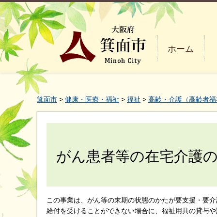
ホーム
箕面市
>
健康・医療・福祉
>
福祉
>
高齢・介護（高齢者福
がん患者等の在宅介護
この事業は、がん等の末期の状態のかたが要支援・要介
給付を受けることができない場合に、福祉用具の貸与や