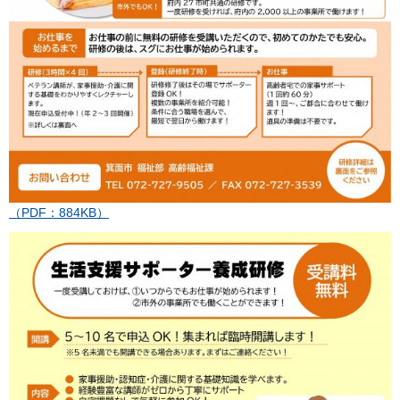
（PDF：884KB）