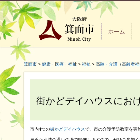
ホーム
箕面市
>
健康・医療・福祉
>
福祉
>
高齢・介護（高齢者福
街かどデイハウスにお
市内4つの
街かどデイハウス
で、市の介護予防教室を実
身近な地域の通いの場で開催しますので、ぜひご参加く