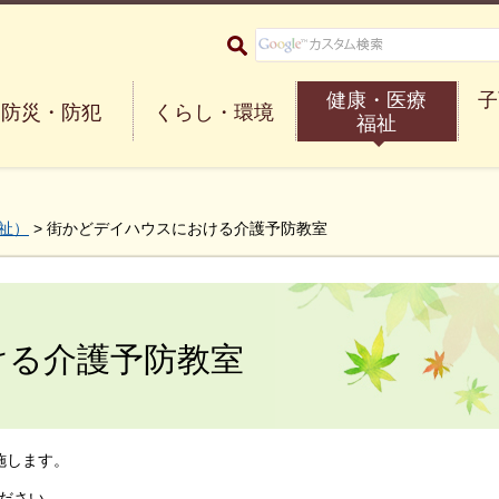
大阪府箕面市 Minoh City
健康・医療
子
防災・防犯
くらし・環境
福祉
祉）
> 街かどデイハウスにおける介護予防教室
ける介護予防教室
施します。
ださい。