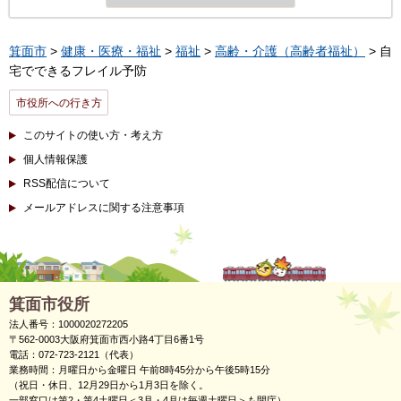
箕面市
>
健康・医療・福祉
>
福祉
>
高齢・介護（高齢者福祉）
> 自
宅でできるフレイル予防
市役所への行き方
このサイトの使い方・考え方
個人情報保護
RSS配信について
メールアドレスに関する注意事項
箕面市役所
法人番号：1000020272205
〒562-0003大阪府箕面市西小路4丁目6番1号
電話：072-723-2121（代表）
業務時間：月曜日から金曜日 午前8時45分から午後5時15分
（祝日・休日、12月29日から1月3日を除く。
一部窓口は第2・第4土曜日＜3月・4月は毎週土曜日＞も開庁）