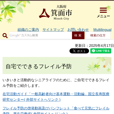
大阪府箕面市 
メニュー
組織のご案内
サイトマップ
お問い合わせ
Multilingual
検索の仕方
更新日：2025年4月17日
自宅でできるフレイル予防
いきいきと活動的なシニアライフのために、ご自宅でできるフレイ
ル予防をご紹介します。
在宅活動ガイド「一般高齢者向け基本運動・活動編」国立長寿医療
研究センター( 外部サイトへリンク )
フレイル予防の啓発動画及びパンフレット「食べて元気にフレイル
予防」厚生労働省( 外部サイトへリンク )