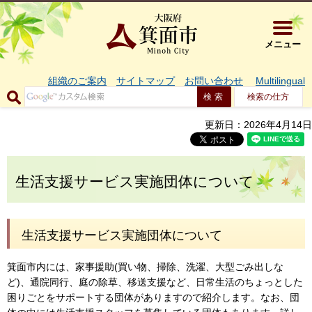
大阪府箕面市 
メニュー
組織のご案内
サイトマップ
お問い合わせ
Multilingual
検索の仕方
更新日：2026年4月14日
生活支援サービス実施団体について
生活支援サービス実施団体について
箕面市内には、家事援助(買い物、掃除、洗濯、大型ごみ出しな
ど)、通院同行、庭の除草、移送支援など、日常生活のちょっとした
困りごとをサポートする団体がありますので紹介します。なお、団