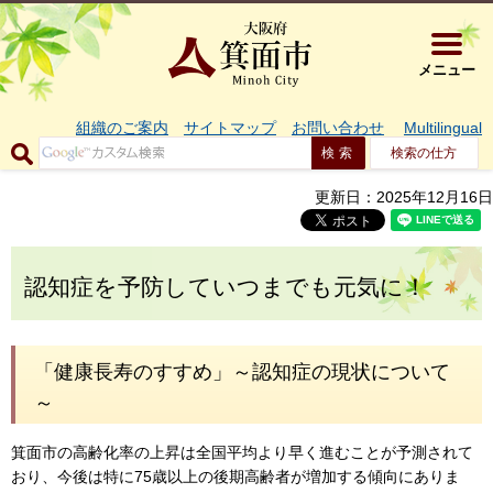
大阪府箕面市 
メニュー
組織のご案内
サイトマップ
お問い合わせ
Multilingual
検索の仕方
更新日：2025年12月16日
認知症を予防していつまでも元気に！
「健康長寿のすすめ」～認知症の現状について
～
箕面市の高齢化率の上昇は全国平均より早く進むことが予測されて
おり、今後は特に75歳以上の後期高齢者が増加する傾向にありま