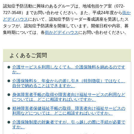
認知症予防活動に興味のあるグループは、地域包括ケア室（072-
727-3548）までお問い合わせください。また、平成24年度から
街か
どデイハウス
において、認知症予防リーダー養成講座を受講したス
タッフが、認知症予防講座を開催しています。開催日程や内容、募
集時期については、各
街かどデイハウス
にお問い合わせください。
よくあるご質問
介護サービスを利用しなくても、介護保険料を納めるのです
か。
介護保険料を、年金からの差し引き（特別徴収）ではなく、
自分で納めることはできますか。
身体障害者手帳の取得や障害者向け福祉サービスの利用など
については、どこに相談すればいいですか。
精神障害者保健福祉手帳の取得、障害者向け福祉サービスの
利用などについては、どこに相談すればいいですか。
介護保険制度の対象者ですが、引っ越しの際に手続が必要で
すか。