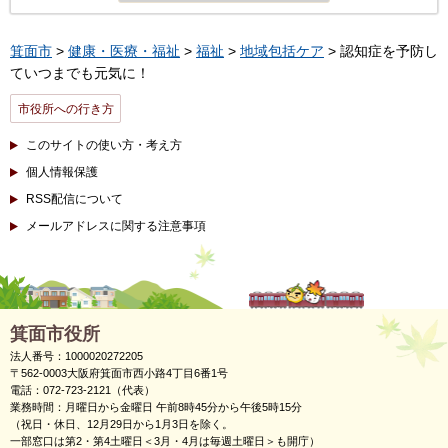
箕面市
>
健康・医療・福祉
>
福祉
>
地域包括ケア
> 認知症を予防し
ていつまでも元気に！
市役所への行き方
このサイトの使い方・考え方
個人情報保護
RSS配信について
メールアドレスに関する注意事項
箕面市役所
法人番号：1000020272205
〒562-0003大阪府箕面市西小路4丁目6番1号
電話：072-723-2121（代表）
業務時間：月曜日から金曜日 午前8時45分から午後5時15分
（祝日・休日、12月29日から1月3日を除く。
一部窓口は第2・第4土曜日＜3月・4月は毎週土曜日＞も開庁）