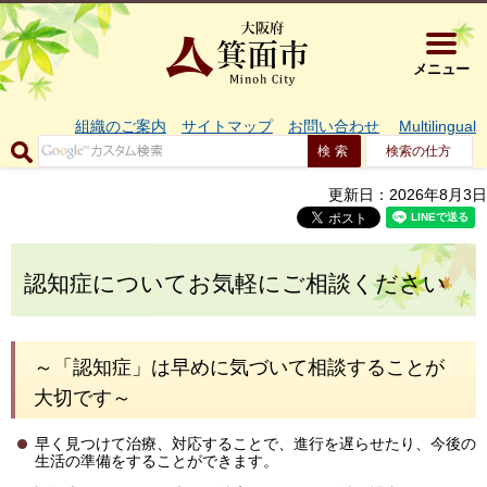
大阪府箕面市 
メニュー
組織のご案内
サイトマップ
お問い合わせ
Multilingual
検索の仕方
更新日：2026年8月3日
認知症についてお気軽にご相談ください
～「認知症」は早めに気づいて相談することが
大切です～
早く見つけて治療、対応することで、進行を遅らせたり、今後の
生活の準備をすることができます。