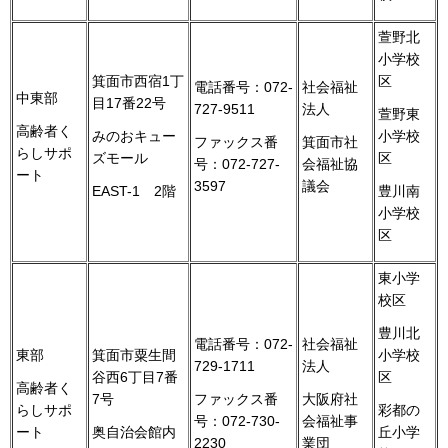
萱野北
小学校
箕面市西宿1丁
区
電話番号：072-
社会福祉
中東部
目17番22号
727-9511
法人
萱野東
高齢者く
みのおキュー
小学校
ファックス番
箕面市社
らしサポ
ズモール
区
号：072-727-
会福祉協
ート
3597
議会
EAST-1 2階
豊川南
小学校
区
東小学
校区
豊川北
電話番号：072-
社会福祉
東部
箕面市粟生間
小学校
729-1711
法人
谷西6丁目7番
区
高齢者く
7号
ファックス番
大阪府社
らしサポ
彩都の
号：072-730-
会福祉事
ート
奥自治会館内
丘小学
2230
業団