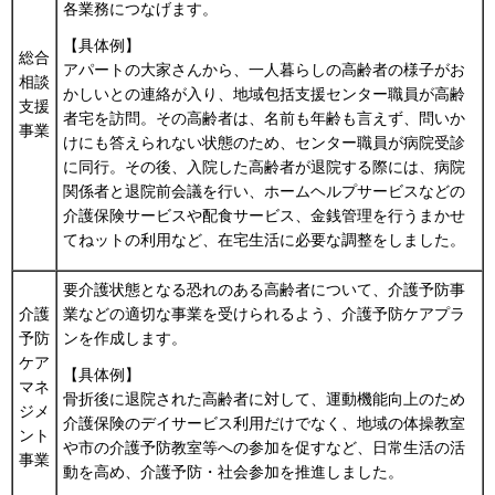
各業務につなげます。
【具体例】
総合
アパートの大家さんから、一人暮らしの高齢者の様子がお
相談
かしいとの連絡が入り、地域包括支援センター職員が高齢
支援
者宅を訪問。その高齢者は、名前も年齢も言えず、問いか
事業
けにも答えられない状態のため、センター職員が病院受診
に同行。その後、入院した高齢者が退院する際には、病院
関係者と退院前会議を行い、ホームヘルプサービスなどの
介護保険サービスや配食サービス、金銭管理を行うまかせ
てねットの利用など、在宅生活に必要な調整をしました。
要介護状態となる恐れのある高齢者について、介護予防事
介護
業などの適切な事業を受けられるよう、介護予防ケアプラ
予防
ンを作成します。
ケア
【具体例】
マネ
骨折後に退院された高齢者に対して、運動機能向上のため
ジメ
介護保険のデイサービス利用だけでなく、地域の体操教室
ント
や市の介護予防教室等への参加を促すなど、日常生活の活
事業
動を高め、介護予防・社会参加を推進しました。