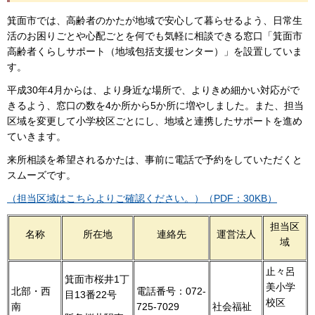
箕面市では、高齢者のかたが地域で安心して暮らせるよう、日常生
活のお困りごとや心配ごとを何でも気軽に相談できる窓口「箕面市
高齢者くらしサポート（地域包括支援センター）」を設置していま
す。
平成30年4月からは、より身近な場所で、よりきめ細かい対応がで
きるよう、窓口の数を4か所から5か所に増やしました。また、担当
区域を変更して小学校区ごとにし、地域と連携したサポートを進め
ていきます。
来所相談を希望されるかたは、事前に電話で予約をしていただくと
スムーズです。
（担当区域はこちらよりご確認ください。）（PDF：30KB）
担当区
名称
所在地
連絡先
運営法人
域
止々呂
箕面市桜井1丁
美小学
北部・西
電話番号：072-
目13番22号
校区
南
725-7029
社会福祉