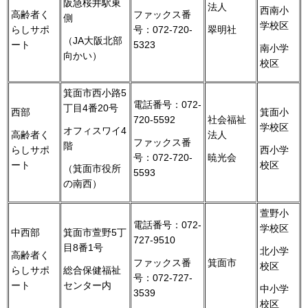
阪急桜井駅東
法人
西南小
高齢者く
ファックス番
側
学校区
らしサポ
号：072-720-
翠明社
（JA大阪北部
ート
5323
南小学
向かい）
校区
箕面市西小路5
電話番号：072-
丁目4番20号
西部
箕面小
720-5592
社会福祉
学校区
オフィスワイ4
法人
高齢者く
ファックス番
階
らしサポ
西小学
号：072-720-
暁光会
ート
校区
（箕面市役所
5593
の南西）
萱野小
電話番号：072-
学校区
中西部
箕面市萱野5丁
727-9510
目8番1号
北小学
高齢者く
箕面市
ファックス番
校区
らしサポ
総合保健福祉
号：072-727-
ート
センター内
中小学
3539
校区