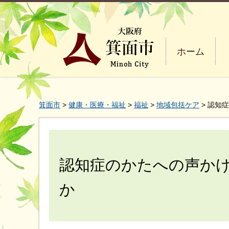
ホーム
箕面市
>
健康・医療・福祉
>
福祉
>
地域包括ケア
> 認知
認知症のかたへの声か
か