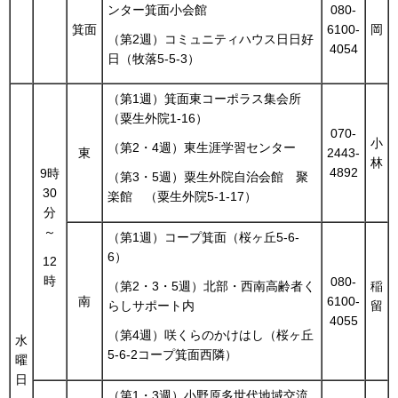
ンター箕面小会館
080-
箕面
6100-
岡
（第2週）コミュニティハウス日日好
4054
日（牧落5-5-3）
（第1週）箕面東コーポラス集会所
（粟生外院1-16）
070-
小
（第2・4週）東生涯学習センター
東
2443-
林
4892
9時
（第3・5週）粟生外院自治会館 聚
30
楽館 （粟生外院5-1-17）
分
～
（第1週）コープ箕面（桜ヶ丘5-6-
6）
12
時
080-
稲
（第2・3・5週）北部・西南高齢者く
南
6100-
留
らしサポート内
4055
（第4週）咲くらのかけはし（桜ヶ丘
水
5-6-2コープ箕面西隣）
曜
日
（第1・3週）小野原多世代地域交流