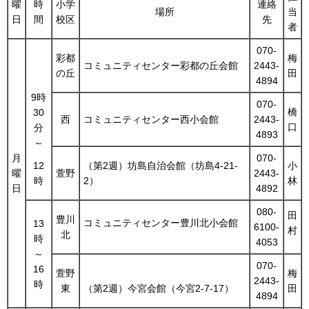
曜
時
小学
連絡
場所
当
日
間
校区
先
者
070-
彩都
梅
コミュニティセンター彩都の丘会館
2443-
の丘
田
4894
9時
070-
橋
30
西
コミュニティセンター西小会館
2443-
口
分
4893
～
月
070-
（第2週）坊島自治会館（坊島4-21-
小
12
曜
萱野
2443-
2）
林
時
日
4892
080-
田
豊川
コミュニティセンター豊川北小会館
13
6100-
村
北
時
4053
～
070-
16
萱野
梅
2443-
時
東
（第2週）今宮会館（今宮2-7-17）
田
4894