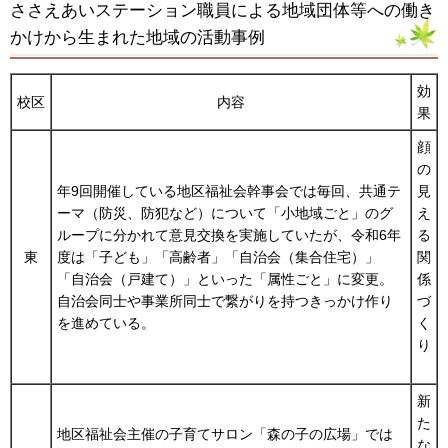
ささえあいステーション職員による地域団体等への働き
かけから生まれた地域の活動事例
効
校区
内容
果
顔
の
年9回開催している地区福祉会幹事会では毎回、共通テ
見
ーマ（防災、防犯など）について「小地域ごと」のグ
え
ループに分かれて意見交換を実施していたが、令和6年
る
東
度は「子ども」「高齢者」「自治会（集合住宅）」
関
「自治会（戸建て）」といった「属性ごと」に変更。
係
自治会同士や事業所同士で繋がりを持つきっかけ作り
づ
を進めている。
く
り
新
た
地区福祉会主催の子育てサロン「森の子の広場」では
な