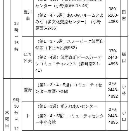
センター（小野原東6-15-46）
080-
豊川
田
6100-
（第2・4・5週）あいあいルームとよ
南
村
4053
みな（多文化交流センター）（小野
13
原西5-2-36）
時
～
（第1・3・5週）スノーピーク箕面自
16
然館（下止々呂美962）
時
070-
止々
橋
2443-
（第2・4週）箕面森町ピースガーデ
呂美
口
4893
ンコミュニティハウス（森町南2-1-
41）
070-
（第1・3・4・5週）コミュニティセ
小
萱野
2443-
ンター萱野小会館
林
4892
9時
30
（第1・3週）稲ふれあいセンター
070-
木
分
小
中
2443-
（第2・4・5週）コミュニティセンタ
曜
～
山
4895
ー中小会館
日
12