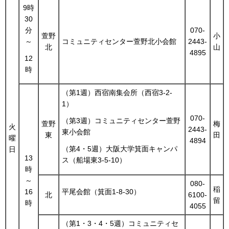
9時
30
分
070-
萱野
小
～
コミュニティセンター萱野北小会館
2443-
北
山
4895
12
時
（第1週）西宿南集会所（西宿3-2-
1）
070-
（第3週）コミュニティセンター萱野
萱野
梅
火
2443-
東小会館
東
田
曜
4894
（第4・5週）大阪大学箕面キャンパ
日
13
ス（船場東3-5-10）
時
～
080-
稲
16
平尾会館（箕面1-8-30）
北
6100-
留
時
4055
（第1・3・4・5週）コミュニティセ