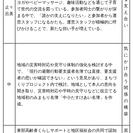
ヨガやベビーマッサージ、趣味活動などを通じて子育
支
止々
て世代の交流を図っている。参加者同士の繋がりが深
え
呂美
まる中で、「誰かの支えになりたい」と参加者から運
合
営スタッフになるかたも。運営スタッフが積極的に呼
い
びかけることで、新たな担い手が増えている。
気
に
か
地域の災害時対応や見守り体制の強化を検討する中
け
で、「現行の避難行動要支援者名簿では直接、要支援
合
者の思いが確認できない」という意見があり、まちづ
う
中
くりプロジェクト内で検討。地域として本人の意向を
関
聞き取り、災害時対応や平時の見守りなどに役立てる
係
地域初のみまもり名簿「中小たすけあい名簿」を作
の
成。
構
築
東部高齢者くらしサポートと地区福祉会の共同で認知
居