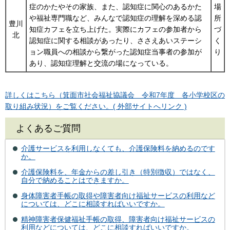
症のかたやその家族、また、認知症に関心のあるかた
場
や福祉専門職など、みんなで認知症の理解を深める認
所
豊川
知症カフェを立ち上げた。実際にカフェの参加者から
づ
北
認知症に関する相談があったり、ささえあいステーシ
く
ョン職員への相談から繋がった認知症当事者の参加が
り
あり、認知症理解と交流の場になっている。
詳しくはこちら（箕面市社会福祉協議会 令和7年度 各小学校区の
取り組み状況）をご覧ください。( 外部サイトへリンク )
よくあるご質問
介護サービスを利用しなくても、介護保険料を納めるのです
か。
介護保険料を、年金からの差し引き（特別徴収）ではなく、
自分で納めることはできますか。
身体障害者手帳の取得や障害者向け福祉サービスの利用など
については、どこに相談すればいいですか。
精神障害者保健福祉手帳の取得、障害者向け福祉サービスの
利用などについては、どこに相談すればいいですか。