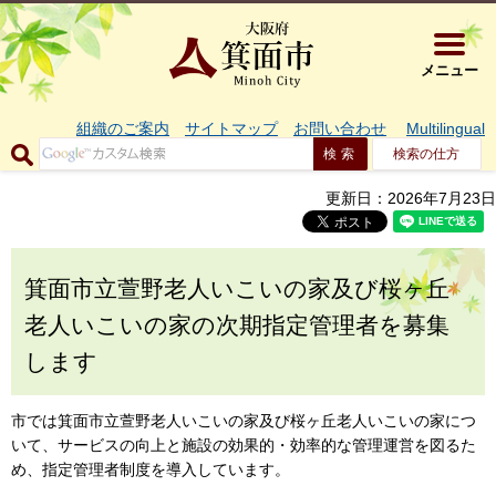
大阪府箕面市 
メニュー
組織のご案内
サイトマップ
お問い合わせ
Multilingual
検索の仕方
更新日：2026年7月23日
箕面市立萱野老人いこいの家及び桜ヶ丘
老人いこいの家の次期指定管理者を募集
します
市では箕面市立萱野老人いこいの家及び桜ヶ丘老人いこいの家につ
いて、サービスの向上と施設の効果的・効率的な管理運営を図るた
め、指定管理者制度を導入しています。