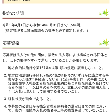
指定の期間
令和9年4月1日から令和14年3月31日まで（5年間）
（指定管理者は箕面市議会の議決を経て確定します。）
応募資格
応募者は法人その他の団体、複数の法人等により構成される団体と
し、以下の要件をすべて満たしていることが必要となります。
地方自治法施行令第167条の4第1項の規定に該当しないこと。
地方自治法施行令第167条の4第2項各号のいずれかに該当する事
実があった後3年を経過しない者（当該事実と同一の事由により
箕面市競争入札参加者指名停止要綱に基づき指名停止を受けてい
る者を除く。）又はその者を代理人、支配人その他の使用人若し
くは入札代理人として使用する者でないこと。
経営状況が健全であること。
本募集の公告日から指定管理者候補者の選定日までの間におい
て、市の一般競争入札の指名停止等の措置を受けていないこと。