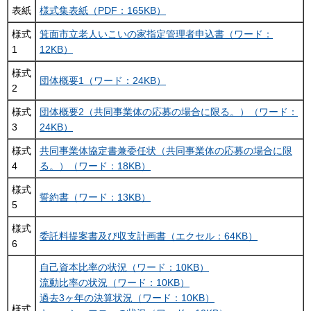
表紙
様式集表紙（PDF：165KB）
様式
箕面市立老人いこいの家指定管理者申込書（ワード：
1
12KB）
様式
団体概要1（ワード：24KB）
2
様式
団体概要2（共同事業体の応募の場合に限る。）（ワード：
3
24KB）
様式
共同事業体協定書兼委任状（共同事業体の応募の場合に限
4
る。）（ワード：18KB）
様式
誓約書（ワード：13KB）
5
様式
委託料提案書及び収支計画書（エクセル：64KB）
6
自己資本比率の状況（ワード：10KB）
流動比率の状況（ワード：10KB）
過去3ヶ年の決算状況（ワード：10KB）
様式