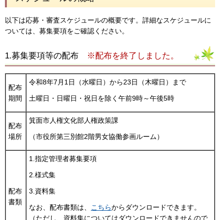
以下は応募・審査スケジュールの概要です。詳細なスケジュールに
ついては、募集要項をご確認ください。
1.
募集要項等の配布
※配布を終了しました。
令和8年7月1日（水曜日）から23日（木曜日）まで
配布
期間
土曜日・日曜日・祝日を除く午前9時～午後5時
箕面市人権文化部人権政策課
配布
場所
（市役所第三別館2階男女協働参画ルーム）
1.指定管理者募集要項
2.様式集
配布
3.資料集
書類
なお、配布書類は、
こちら
からダウンロードできます。
（ただし、資料集についてはダウンロードできませんので