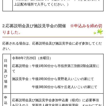
上記配布場所で入手してください。）
2.応募説明会及び施設見学会の開催
※申込みを締め切
りました。
応募される場合は、応募説明会及び施設見学会に必ず参加してくだ
さい。
令和8年7月29日（水曜日）
日
時
応募説明会：午後1時30分から市役所第三別館2階会議室に
及
て
び
施設見学会：午後2時30分から萱野老人いこいの家にて
場
所
午後3時30分から桜ケ丘老人いこいの家にて
申
応募説明会及び施設見学会参加申込書（様式l）に必要事項
込
を記入の上、箕面市人権文化部人権政策課宛、メールにてお