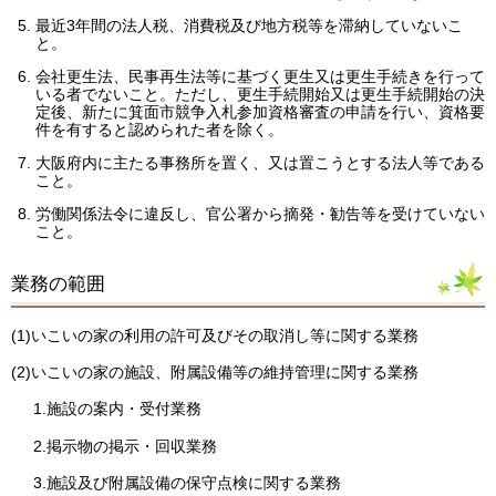
最近3年間の法人税、消費税及び地方税等を滞納していないこ
と。
会社更生法、民事再生法等に基づく更生又は更生手続きを行って
いる者でないこと。ただし、更生手続開始又は更生手続開始の決
定後、新たに箕面市競争入札参加資格審査の申請を行い、資格要
件を有すると認められた者を除く。
大阪府内に主たる事務所を置く、又は置こうとする法人等である
こと。
労働関係法令に違反し、官公署から摘発・勧告等を受けていない
こと。
業務の範囲
(1)いこいの家の利用の許可及びその取消し等に関する業務
(2)いこいの家の施設、附属設備等の維持管理に関する業務
1.施設の案内・受付業務
2.掲示物の掲示・回収業務
3.施設及び附属設備の保守点検に関する業務