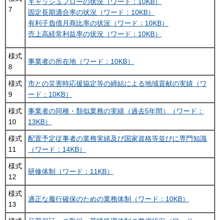
キャッシュフローの状況（ワード：10KB）
7
固定長期適合率の状況（ワード：10KB）
有利子負債月商比率の状況（ワード：10KB）
売上高経常利益率の状況（ワード：10KB）
様式
事業者の所在地（ワード：10KB）
8
様式
市との災害時応援協定等の締結による地域貢献の実績（ワ
9
ード：10KB）
様式
事業者の同種・類似業務の実績（過去5年間）（ワード：
10
13KB）
様式
配置予定従事者の業務実績及び国家資格等並びに専門知識
11
（ワード：14KB）
様式
研修体制（ワード：11KB）
12
様式
適正な履行確保のための業務体制（ワード：10KB）
13