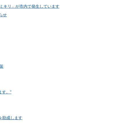
ミキリ」が市内で発生しています
らせ
策
ます。"
を助成します