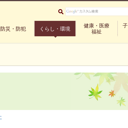
大阪府箕面市 Minoh City
健康・医療
子
防災・防犯
くらし・環境
福祉
す