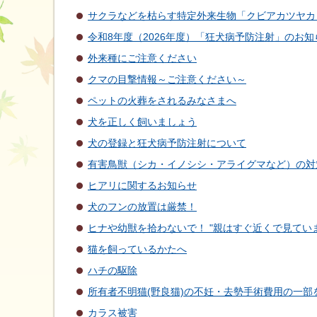
サクラなどを枯らす特定外来生物「クビアカツヤカ
令和8年度（2026年度）「狂犬病予防注射」のお知
外来種にご注意ください
クマの目撃情報～ご注意ください～
ペットの火葬をされるみなさまへ
犬を正しく飼いましょう
犬の登録と狂犬病予防注射について
有害鳥獣（シカ・イノシシ・アライグマなど）の対
ヒアリに関するお知らせ
犬のフンの放置は厳禁！
ヒナや幼獣を拾わないで！ "親はすぐ近くで見てい
猫を飼っているかたへ
ハチの駆除
所有者不明猫(野良猫)の不妊・去勢手術費用の一部
カラス被害