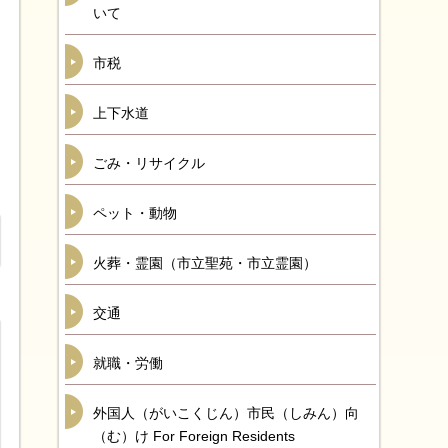
いて
市税
上下水道
ごみ・リサイクル
ペット・動物
火葬・霊園（市立聖苑・市立霊園）
交通
就職・労働
外国人（がいこくじん）市民（しみん）向
（む）け For Foreign Residents