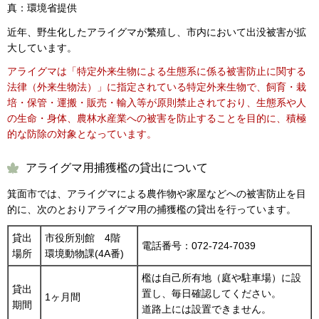
真：環境省提供
近年、野生化したアライグマが繁殖し、市内において出没被害が拡
大しています。
アライグマは「特定外来生物による生態系に係る被害防止に関する
法律（外来生物法）」に指定されている特定外来生物で、飼育・栽
培・保管・運搬・販売・輸入等が原則禁止されており、生態系や人
の生命・身体、農林水産業への被害を防止することを目的に、積極
的な防除の対象となっています。
アライグマ用捕獲檻の貸出について
箕面市では、アライグマによる農作物や家屋などへの被害防止を目
的に、次のとおりアライグマ用の捕獲檻の貸出を行っています。
貸出
市役所別館 4階
電話番号：072-724-7039
場所
環境動物課(4A番)
檻は自己所有地（庭や駐車場）に設
貸出
置し、毎日確認してください。
1ヶ月間
期間
道路上には設置できません。