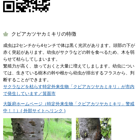
クビアカツヤカミキリの特徴
成虫は2センチから4センチで体は黒く光沢があります。頭部の下が
赤く突起があります。幼虫がサクラなどの幹を食べるため、木を弱
らせて枯らしてしまいます。
繁殖力が高く、放っておくと大量に増えてしまします。幼虫につい
ては、生きている樹木の幹や根から幼虫が排出するフラスから、判
断することができます。
サクラなどを枯らす特定外来生物「クビアカツヤカミキリ」が市内
で発生しています／箕面市
大阪府ホームページ（特定外来生物「クビアカツヤカミキリ」警戒
中！！）( 外部サイトへリンク )