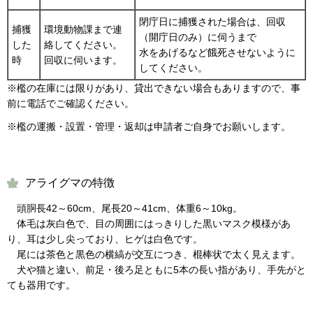
閉庁日に捕獲された場合は、回収
捕獲
環境動物課まで連
（開庁日のみ）に伺うまで
した
絡してください。
水をあげるなど餓死させないように
時
回収に伺います。
してください。
※檻の在庫には限りがあり、貸出できない場合もありますので、事
前に電話でご確認ください。
※檻の運搬・設置・管理・返却は申請者ご自身でお願いします。
アライグマの特徴
頭胴長42～60cm、尾長20～41cm、体重6～10kg。
体毛は灰白色で、目の周囲にはっきりした黒いマスク模様があ
り、耳は少し尖っており、ヒゲは白色です。
尾には茶色と黒色の横縞が交互につき、棍棒状で太く見えます。
犬や猫と違い、前足・後ろ足ともに5本の長い指があり、手先がと
ても器用です。