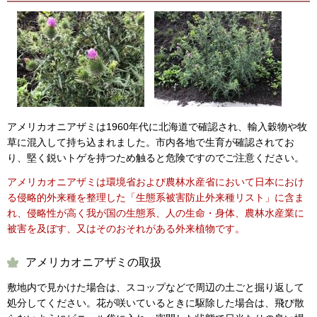
アメリカオニアザミは1960年代に北海道で確認され、輸入穀物や牧
草に混入して持ち込まれました。市内各地で生育が確認されてお
り、堅く鋭いトゲを持つため触ると危険ですのでご注意ください。
アメリカオニアザミは環境省および農林水産省において日本におけ
る侵略的外来種を整理した「生態系被害防止外来種リスト」に含ま
れ、侵略性が高く我が国の生態系、人の生命・身体、農林水産業に
被害を及ぼす、又はそのおそれがある外来植物です。
アメリカオニアザミの取扱
敷地内で見かけた場合は、スコップなどで周辺の土ごと掘り返して
処分してください。花が咲いているときに駆除した場合は、飛び散