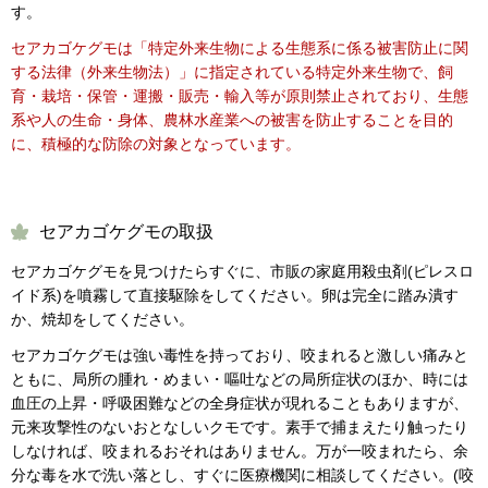
す。
セアカゴケグモは「特定外来生物による生態系に係る被害防止に関
する法律（外来生物法）」に指定されている特定外来生物で、飼
育・栽培・保管・運搬・販売・輸入等が原則禁止されており、生態
系や人の生命・身体、農林水産業への被害を防止することを目的
に、積極的な防除の対象となっています。
セアカゴケグモの取扱
セアカゴケグモを見つけたらすぐに、市販の家庭用殺虫剤(ピレスロ
イド系)を噴霧して直接駆除をしてください。卵は完全に踏み潰す
か、焼却をしてください。
セアカゴケグモは強い毒性を持っており、咬まれると激しい痛みと
ともに、局所の腫れ・めまい・嘔吐などの局所症状のほか、時には
血圧の上昇・呼吸困難などの全身症状が現れることもありますが、
元来攻撃性のないおとなしいクモです。素手で捕まえたり触ったり
しなければ、咬まれるおそれはありません。万が一咬まれたら、余
分な毒を水で洗い落とし、すぐに医療機関に相談してください。(咬