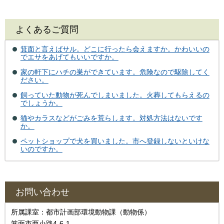
よくあるご質問
箕面と言えばサル。どこに行ったら会えますか。かわいいの
でエサをあげてもいいですか。
家の軒下にハチの巣ができています。危険なので駆除してく
ださい。
飼っていた動物が死んでしまいました。火葬してもらえるの
でしょうか。
猫やカラスなどがごみを荒らします。対処方法はないです
か。
ペットショップで犬を買いました。市へ登録しないといけな
いのですか。
お問い合わせ
所属課室：都市計画部環境動物課（動物係）
箕面市西小路4-6-1