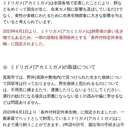
ミドリガメ(アカミミガメ)は全国各地で定着したことにより、餌な
どをめぐって競合が生じ、在来カメ類に影響を及ぼしているだけで
なく、食性が多岐にわたるために在来生物群集に大きな影響を与え
ていると考えられています。
2023年6月1日より、ミドリガメ(アカミミガメ)は飼育者の多い生き
物でもあるため、一部の規制を適用除外とする「条件付特定外来生
物」に指定されました。
ミドリガメ(アカミミガメ)の取扱について
箕面市では、野外(道路や敷地内)で見つけられた生きた個体につい
て回収等は行っておりません。野生個体と思われるものについて
は、不用意に捕まえたり、運搬したりしないようにしてください。
通行の妨げになる場合は邪魔にならない近くの茂みや脇に寄せるな
どは問題ありません。
2023年6月1日より「条件付特定外来生物」に指定されましたが、一
般家庭でペットとして飼育しているミドリガメ(アカミミガメ)はこ
れまで通り飼うことができます。(申請や許可、届出等の手続きは不