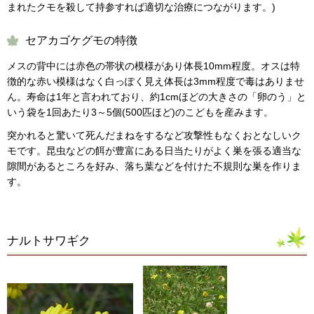
まれたクモを殺して持参すれば適切な治療につながります。)
セアカゴケグモの特徴
メスの背中には赤色の帯状の模様があり体長10mm程度。オスは特
徴的な赤い模様はなく白っぽく見え体長は3mm程度で毒はありませ
ん。寿命は1年と言われており、約1cmほどの大きさの「卵のう」と
いう袋を1回あたり3～5個(500匹ほど)のこどもを産みます。
突かれると驚いて死んだまねをするなど攻撃性もなくおとなしいク
モです。昆虫などの餌が豊富にある日当たりがよく巣を張る適当な
隙間があるところを好み、落ち葉などを付けた不規則な巣を作りま
す。
ナルトサワギク