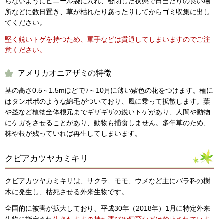
らないようにビニール袋に入れ、密閉した状態で日当たりの良い場
所などに数日置き、草が枯れたり腐ったりしてからゴミ収集に出し
てください。
堅く鋭いトゲを持つため、軍手などは貫通してしまいますのでご注
意ください。
アメリカオニアザミの特徴
茎の高さ0.5～1.5mほどで7～10月に薄い紫色の花をつけます。種に
はタンポポのような綿毛がついており、風に乗って拡散します。葉
や茎など植物全体根元までギザギザの鋭いトゲがあり、人間や動物
にケガをさせることがあり、動物も捕食しません。多年草のため、
株や根が残っていれば再生してしまいます。
クビアカツヤカミキリ
クビアカツヤカミキリは、サクラ、モモ、ウメなど主にバラ科の樹
木に発生し、枯死させる外来生物です。
全国的に被害が拡大しており、平成30年（2018年）1月に特定外来
生物に指定され
生きたままの持ち運びや飼育などは禁止されていま