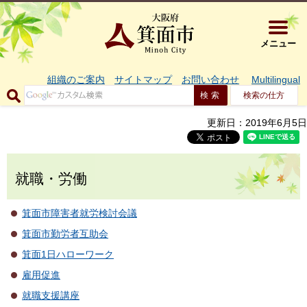
大阪府箕面市 
メニュー
組織のご案内
サイトマップ
お問い合わせ
Multilingual
検索の仕方
更新日：2019年6月5日
就職・労働
箕面市障害者就労検討会議
箕面市勤労者互助会
箕面1日ハローワーク
雇用促進
就職支援講座