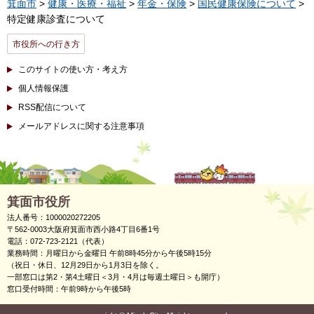
箕面市
>
健康・医療・福祉
>
年金・保険
>
国民健康保険について
>
特定健康診査について
市役所への行き方
このサイトの使い方・考え方
個人情報保護
RSS配信について
メールアドレスに関する注意事項
箕面市役所
法人番号：1000020272205
〒562-0003大阪府箕面市西小路4丁目6番1号
電話：072-723-2121（代表）
業務時間：月曜日から金曜日 午前8時45分から午後5時15分
（祝日・休日、12月29日から1月3日を除く。
一部窓口は第2・第4土曜日＜3月・4月は毎週土曜日＞も開庁）
窓口受付時間：午前9時から午後5時