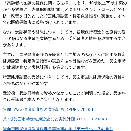
「高齢者の医療の確保に関する法律」により、40歳以上75歳未満の
かたを対象に、内蔵脂肪型肥満（メタボリックシンドローム）の予
防・改善を目的とした特定健康診査・特定保健指導の実施が、すべ
ての医療保険者に義務づけられています。
なお、受診状況や結果につきましては、健康保持増進と医療費の適
正化をはかる事業を実施するため、委託業者と情報を連携する場合
があります。
市では、国民健康保険の保険者として加入のみなさんに関する特定
健康診査・特定保健指導の実施方法や目標などを定めた「箕面市特
定健康診査など実施計画」を策定しています。
特定健康診査の受診につきましては、箕面市国民健康保険の資格を
お持ちのかたが対象です。
受診後、受診日時点で資格がなかったことが判明した場合、受診料
金は受診者ご本人のご負担となります。
箕面市特定健康診査など実施計画（PDF：283KB）
第2期箕面市特定健康診査など実施計画（PDF：1,218KB）
箕面市国民健康保険保健事業実施計画（データヘルス計画）