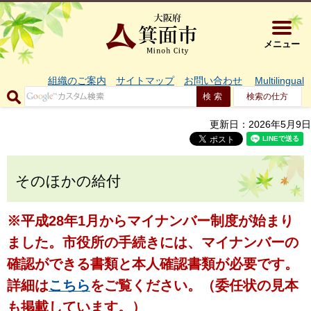
大阪府箕面市 
メニュー
組織のご案内
サイトマップ
お問い合わせ
Multilingual
検索の仕方
更新日：2026年5月9日
そのほかの給付
※平成28年1月からマイナンバー制度が始まり
ました。市役所の手続きには、マイナンバーの
確認ができる書類と本人確認書類が必要です。
詳細は
こちら
をご覧ください。（委任状の見本
も掲載しています。）