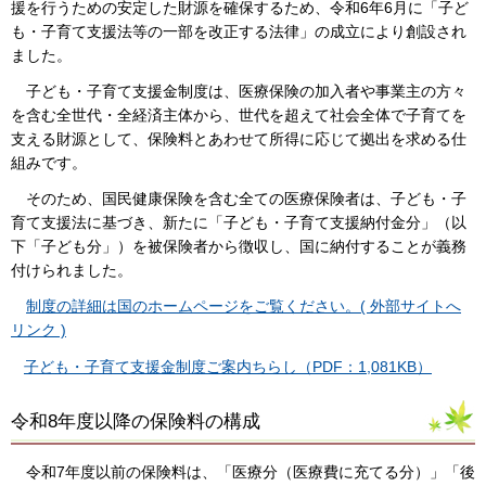
援を行うための安定した財源を確保するため、令和6年6月に「子ど
も・子育て支援法等の一部を改正する法律」の成立により創設され
ました。
子ども・子育て支援金制度は、医療保険の加入者や事業主の方々
を含む全世代・全経済主体から、世代を超えて社会全体で子育てを
支える財源として、保険料とあわせて所得に応じて拠出を求める仕
組みです。
そのため、国民健康保険を含む全ての医療保険者は、子ども・子
育て支援法に基づき、新たに「子ども・子育て支援納付金分」（以
下「子ども分」）を被保険者から徴収し、国に納付することが義務
付けられました。
制度の詳細は国のホームページをご覧ください。( 外部サイトへ
リンク )
子ども・子育て支援金制度ご案内ちらし（PDF：1,081KB）
令和8年度以降の保険料の構成
令和7年度以前の保険料は、「医療分（医療費に充てる分）」「後