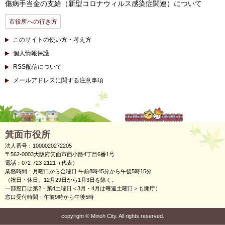
傷病手当金の支給（新型コロナウィルス感染症関連）について
市役所への行き方
このサイトの使い方・考え方
個人情報保護
RSS配信について
メールアドレスに関する注意事項
箕面市役所
法人番号：1000020272205
〒562-0003大阪府箕面市西小路4丁目6番1号
電話：072-723-2121（代表）
業務時間：月曜日から金曜日 午前8時45分から午後5時15分
（祝日・休日、12月29日から1月3日を除く。
一部窓口は第2・第4土曜日＜3月・4月は毎週土曜日＞も開庁）
窓口受付時間：午前9時から午後5時
copyright
©
Minoh City. All rights reserved.